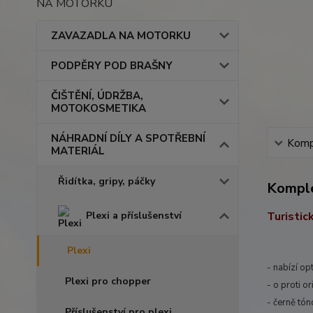
NA MOTORKU
ZAVAZADLA NA MOTORKU
PODPĚRY POD BRAŠNY
ČIŠTĚNÍ, ÚDRŽBA,
MOTOKOSMETIKA
NÁHRADNÍ DÍLY A SPOTŘEBNÍ
Kompl
MATERIÁL
Řidítka, gripy, páčky
Komple
Plexi a příslušenství
Turisti
Plexi
- nabízí op
Plexi pro chopper
- o proti o
- černě tó
Příslušenství pro plexi