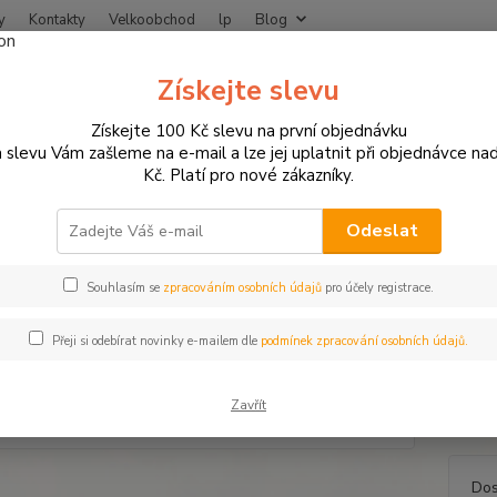
y
Kontakty
Velkoobchod
lp
Blog
Nevíte
Získejte slevu
Hledat
+420
Získejte 100 Kč slevu na první objednávku
 slevu Vám zašleme na e-mail a lze jej uplatnit při objednávce na
Kč. Platí pro nové zákazníky.
NÁHRADNÍ DÍLY A SPOTŘEBNÍ MATERIÁL
Plexi a příslušenství
Plexi
stické plexi Suzuki GSF 650/1
Odeslat
Souhlasím se
zpracováním osobních údajů
pro účely registrace.
Turist
Přeji si odebírat novinky e-mailem dle
podmínek zpracování osobních údajů.
nabízí 
delší, 
Zavřít
cestov
Dos