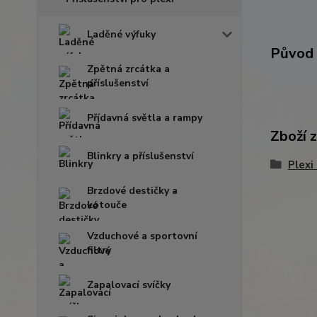
Laděné výfuky
Původ 
Zpětná zrcátka a
příslušenství
Přídavná světla a rampy
Zboží 
Blinkry a příslušenství
Plexi
Brzdové destičky a
kotouče
Vzduchové a sportovní
filtry
Zapalovací svíčky