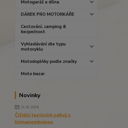
Motogaráž a dílna
DÁREK PRO MOTORKÁŘE
Cestování, camping &
bezpečnost
Vyhledávání dle typu
motocyklu
Motodoplňky podle značky
Moto bazar
Novinky
21.01.2024
Čištění textilních oděvů s
klimamembránou