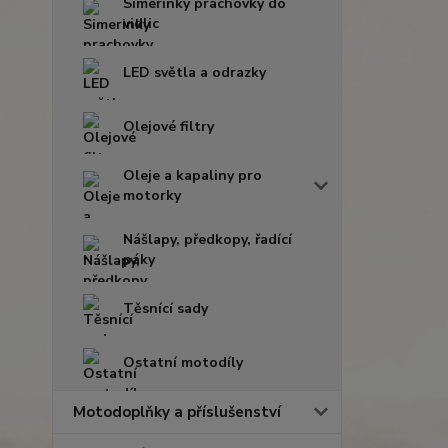
Simerinky prachovky do
vidlic
LED světla a odrazky
Olejové filtry
Oleje a kapaliny pro
motorky
Nášlapy, předkopy, řadící
páky
Těsnící sady
Ostatní motodíly
Motodoplňky a příslušenství