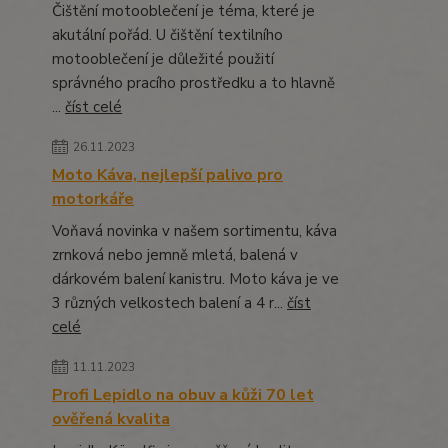
Čištění motooblečení je téma, které je
akutální pořád. U čištění textilního
motooblečení je důležité použití
správného pracího prostředku a to hlavně
...
číst celé
26.11.2023
Moto Káva, nejlepší palivo pro
motorkáře
Voňavá novinka v našem sortimentu, káva
zrnková nebo jemně mletá, balená v
dárkovém balení kanistru. Moto káva je ve
3 různých velkostech balení a 4 r...
číst
celé
11.11.2023
Profi Lepidlo na obuv a kůži 70 let
ověřená kvalita