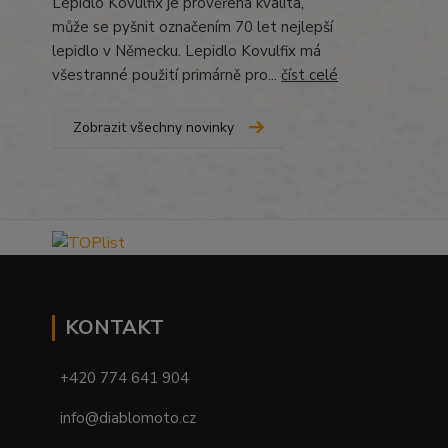
Lepidlo Kövulfix je prověřená kvalita,
může se pyšnit označením 70 let nejlepší
lepidlo v Německu. Lepidlo Kovulfix má
všestranné použití primárně pro...
číst celé
Zobrazit všechny novinky
KONTAKT
+420 774 641 904
info@diablomoto.cz