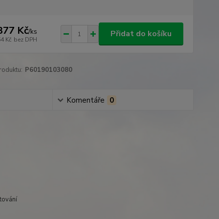
377 Kč
/
ks
Přidat do košíku
64 Kč
bez DPH
roduktu:
P60190103080
Komentáře
0
stování