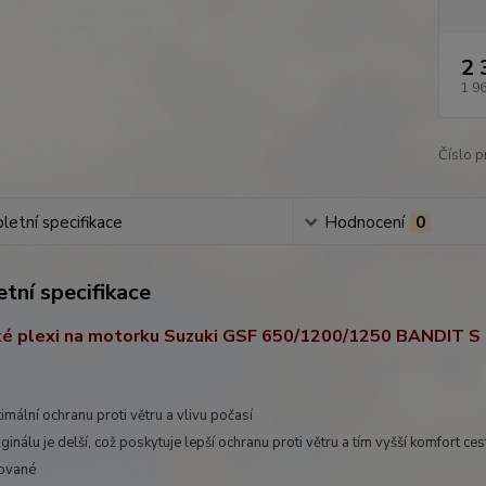
2 
1 9
Číslo p
etní specifikace
Hodnocení
0
tní specifikace
cké plexi na motorku Suzuki GSF 650/1200/1250 BANDIT S
timální ochranu proti větru a vlivu počasí
riginálu je delší, což poskytuje lepší ochranu proti větru a tím vyšší komfort ce
nované