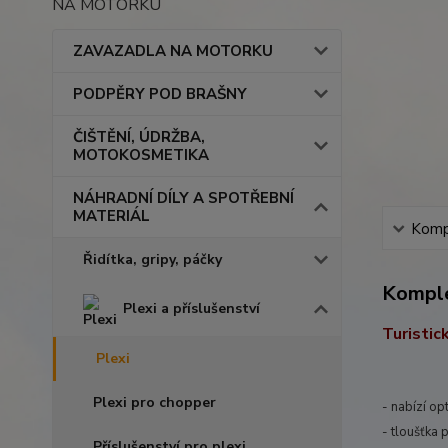
NA MOTORKU
ZAVAZADLA NA MOTORKU
PODPĚRY POD BRAŠNY
ČIŠTĚNÍ, ÚDRŽBA,
MOTOKOSMETIKA
NÁHRADNÍ DÍLY A SPOTŘEBNÍ
MATERIÁL
Kompl
Řidítka, gripy, páčky
Komple
Plexi a příslušenství
Turistic
Plexi
Plexi pro chopper
- nabízí op
- tloušťka 
Příslušenství pro plexi