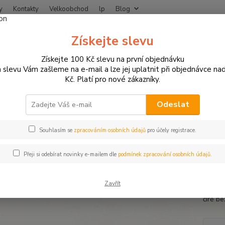
y
Kontakty
Velkoobchod
lp
Blog
Nevíte
Získejte slevu
Hledat
+420
Získejte 100 Kč slevu na první objednávku
 slevu Vám zašleme na e-mail a lze jej uplatnit při objednávce na
Kč. Platí pro nové zákazníky.
NÁHRADNÍ DÍLY A SPOTŘEBNÍ MATERIÁL
Plexi a příslušenství
Plexi
stické plexi Kawasaki ER-6 f od 
Odeslat
Souhlasím se
zpracováním osobních údajů
pro účely registrace.
Turist
Přeji si odebírat novinky e-mailem dle
podmínek zpracování osobních údajů.
optimál
zajišť
Zavřít
origin
čiré b