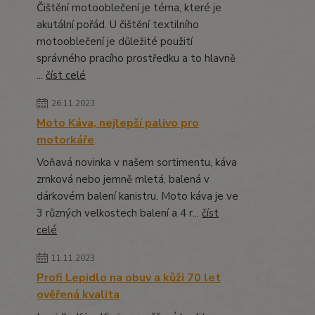
Čištění motooblečení je téma, které je
akutální pořád. U čištění textilního
motooblečení je důležité použití
správného pracího prostředku a to hlavně
...
číst celé
26.11.2023
Moto Káva, nejlepší palivo pro
motorkáře
Voňavá novinka v našem sortimentu, káva
zrnková nebo jemně mletá, balená v
dárkovém balení kanistru. Moto káva je ve
3 různých velkostech balení a 4 r...
číst
celé
11.11.2023
Profi Lepidlo na obuv a kůži 70 let
ověřená kvalita