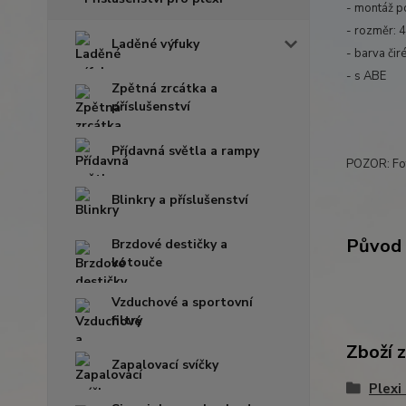
- montáž p
- rozměr: 
Laděné výfuky
- barva čir
- s ABE
Zpětná zrcátka a
příslušenství
Přídavná světla a rampy
POZOR: Fot
Blinkry a příslušenství
Původ 
Brzdové destičky a
kotouče
Vzduchové a sportovní
filtry
Zboží 
Zapalovací svíčky
Plexi