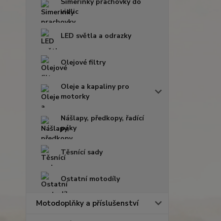
Simerinky prachovky do
vidlic
LED světla a odrazky
Olejové filtry
Oleje a kapaliny pro
motorky
Nášlapy, předkopy, řadící
páky
Těsnící sady
Ostatní motodíly
Motodoplňky a příslušenství