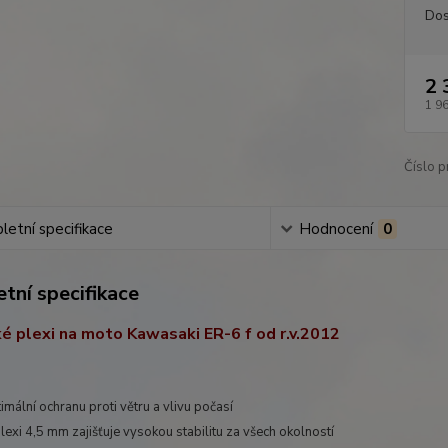
Dos
2 
1 9
Číslo p
etní specifikace
Hodnocení
0
tní specifikace
ké plexi na moto Kawasaki ER-6 f od r.v.2012
timální ochranu proti větru a vlivu počasí
plexi 4,5 mm zajišťuje vysokou stabilitu za všech okolností