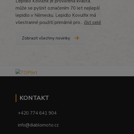
Lepidlo Kövulfix je prověřená kvalita,
může se pyšnit označením 70 let nejlepší
lepidlo v Německu. Lepidlo Kovulfix má
všestranné použití primárně pro...
číst celé
Zobrazit všechny novinky
KONTAKT
+420 774 641 904
info@diablomoto.cz