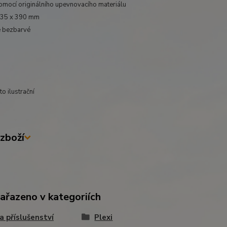
omocí originálního upevnovacího materiálu
435 x 390 mm
é bezbarvé
o ilustrační
zboží
zařazeno v kategoriích
 a příslušenství
Plexi