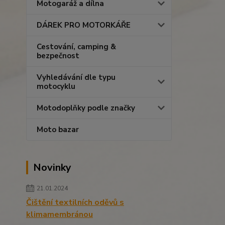
Motogaráž a dílna
DÁREK PRO MOTORKÁŘE
Cestování, camping &
bezpečnost
Vyhledávání dle typu
motocyklu
Motodoplňky podle značky
Moto bazar
Novinky
21.01.2024
Čištění textilních oděvů s
klimamembránou