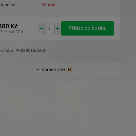
tupnost
10 dnů
380 Kč
Přidat do košíku
67 Kč
bez DPH
roduktu:
P60190103560
Komentáře
0