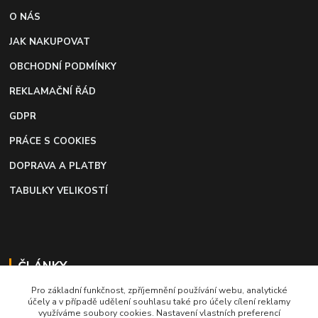
O NÁS
JAK NAKUPOVAT
OBCHODNÍ PODMÍNKY
REKLAMAČNÍ ŘÁD
GDPR
PRÁCE S COOKIES
DOPRAVA A PLATBY
TABULKY VELIKOSTÍ
ČLÁNKY
Pro základní funkčnost, zpříjemnění používání webu, analytické
Profi lepidlo na boty a kůži
účely a v případě udělení souhlasu také pro účely cílení reklamy
využíváme soubory cookies. Nastavení vlastních preferencí