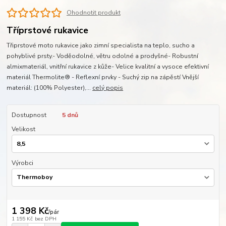
Ohodnotit produkt
Tříprstové rukavice
Třiprstové moto rukavice jako zimní specialista na teplo, sucho a
pohyblivé prsty.- Voděodolné, větru odolné a prodyšné- Robustní
almixmateriál, vnitřní rukavice z kůže- Velice kvalitní a vysoce efektivní
materiál Thermolite® - Reflexní prvky - Suchý zip na zápěstí Vnější
materiál: (100% Polyester),...
celý popis
Dostupnost
5 dnů
Velikost
Výrobci
1 398 Kč
/
pár
1 155 Kč
bez DPH