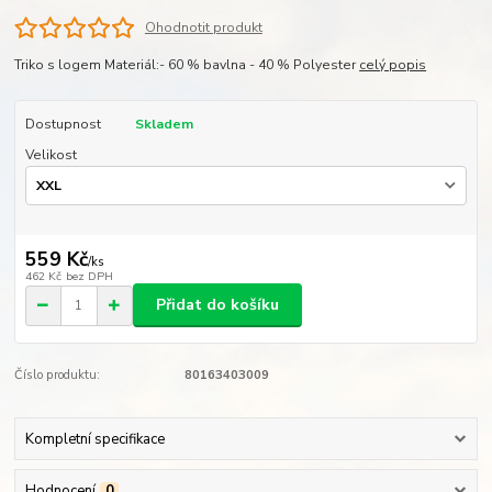
Ohodnotit produkt
Triko s logem Materiál:- 60 % bavlna - 40 % Polyester
celý popis
Dostupnost
Skladem
Velikost
559 Kč
/
ks
462 Kč
bez DPH
Přidat do košíku
Číslo produktu:
80163403009
Kompletní specifikace
Hodnocení
0