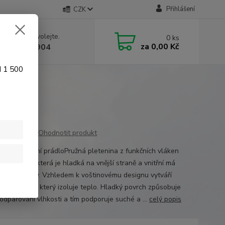
Přihlášení
CZK
 si rady? Zavolejte.
0
ks
za
0,00 Kč
 774 641 904
d 1 500
Ohodnotit produkt
boty funkční prádloPružná pletenina z funkčních vláken
olyester), která je hladká na vnější straně a vnitřní má
ové struktury. Vzhledem k voštinovému designu vytváří
ový polštář, který izoluje teplo. Hladký povrch způsobuje
 odpařování vlhkosti a tím podporuje suché a ...
celý popis