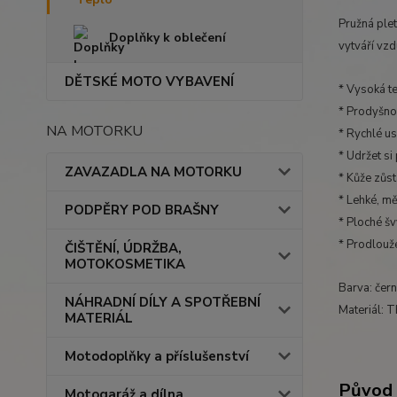
Pružná plet
Doplňky k oblečení
vytváří vzd
DĚTSKÉ MOTO VYBAVENÍ
* Vysoká t
* Prodyšno
NA MOTORKU
* Rychlé us
* Udržet si
ZAVAZADLA NA MOTORKU
* Kůže zůs
* Lehké, mě
PODPĚRY POD BRAŠNY
* Ploché šv
* Prodlouž
ČIŠTĚNÍ, ÚDRŽBA,
MOTOKOSMETIKA
Barva: čer
NÁHRADNÍ DÍLY A SPOTŘEBNÍ
Materiál: 
MATERIÁL
Motodoplňky a příslušenství
Původ 
Motogaráž a dílna