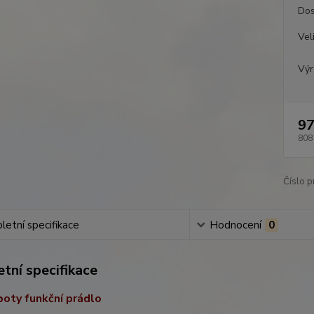
Dos
Vel
Výr
97
808
Číslo p
etní specifikace
Hodnocení
0
tní specifikace
oty funkční prádlo