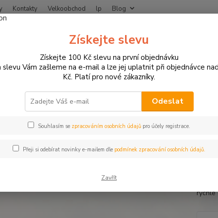
y
Kontakty
Velkoobchod
lp
Blog
Nevíte
Získejte slevu
Hledat
+420
Získejte 100 Kč slevu na první objednávku
 slevu Vám zašleme na e-mail a lze jej uplatnit při objednávce na
Kč. Platí pro nové zákazníky.
MOTO OBLEČENÍ
Teplo a bezpečí
Termoprádlo -365+ Thermoboy
oprádlo -365+ Thermoboy
Odeslat
Souhlasím se
zpracováním osobních údajů
pro účely registrace.
Thermo
Přeji si odebírat novinky e-mailem dle
podmínek zpracování osobních údajů.
(100% p
voštin
Zavřít
vzduch
rychlé