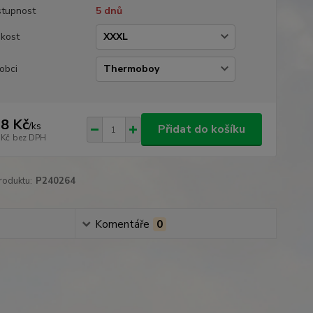
tupnost
5 dnů
ikost
obci
8 Kč
/
ks
Přidat do košíku
 Kč
bez DPH
roduktu:
P240264
Komentáře
0