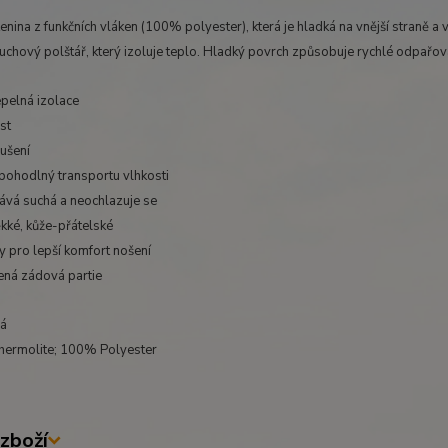
enina z funkčních vláken (100% polyester), která je hladká na vnější straně a
uchový polštář, který izoluje teplo. Hladký povrch způsobuje rychlé odpařov
epelná izolace
st
ušení
 pohodlný transportu vlhkosti
tává suchá a neochlazuje se
kké, kůže-přátelské
y pro lepší komfort nošení
ená zádová partie
ná
Thermolite; 100% Polyester
zboží