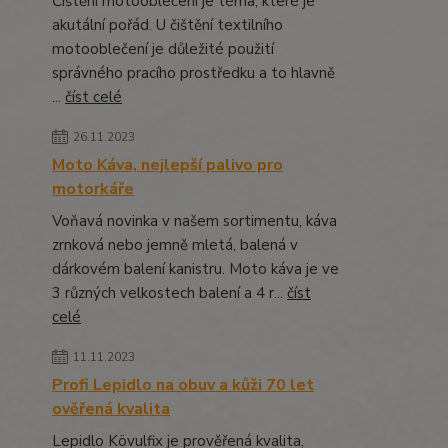
Čištění motooblečení je téma, které je
akutální pořád. U čištění textilního
motooblečení je důležité použití
správného pracího prostředku a to hlavně
...
číst celé
26.11.2023
Moto Káva, nejlepší palivo pro
motorkáře
Voňavá novinka v našem sortimentu, káva
zrnková nebo jemně mletá, balená v
dárkovém balení kanistru. Moto káva je ve
3 různých velkostech balení a 4 r...
číst
celé
11.11.2023
Profi Lepidlo na obuv a kůži 70 let
ověřená kvalita
Lepidlo Kövulfix je prověřená kvalita,