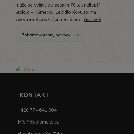
může se pyšnit označením 70 let nejlepší
lepidlo v Německu. Lepidlo Kovulfix má
všestranné použití primárně pro...
číst celé
Zobrazit všechny novinky
KONTAKT
+420 774 641 904
info@diablomoto.cz