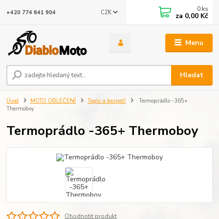
0
ks
CZK
+420 774 641 904
za
0,00 Kč
Menu
Hledat
Úvod
MOTO OBLEČENÍ
Teplo a bezpečí
Termoprádlo -365+
Thermoboy
Termoprádlo -365+ Thermoboy
Ohodnotit produkt