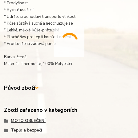
* Prodyšnost
* Rychlé usušení
* Udržet si pohodlný transportu vlhkosti
* Kůže zůstává suchá a neochlazuje se
* Lehké, měkké, kůže-přátelské
* Ploché švy pro lepší komfort nošení
* Prodloužená zádová partie
Barva: černá
Materiál: Thermolite; 100% Polyester
Původ zboží
Zboží zařazeno v kategoriích
MOTO OBLEČENÍ
Teplo a bezpečí