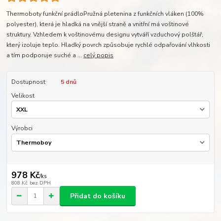
Thermoboty funkční prádloPružná pletenina z funkčních vláken (100%
polyester), která je hladká na vnější straně a vnitřní má voštinové
struktury. Vzhledem k voštinovému designu vytváří vzduchový polštář,
který izoluje teplo. Hladký povrch způsobuje rychlé odpařování vlhkosti
a tím podporuje suché a ...
celý popis
Dostupnost
5 dnů
Velikost
Výrobci
978 Kč
/
ks
808 Kč
bez DPH
Přidat do košíku