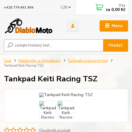
0
ks
CZK
+420 774 641 904
za
0,00 Kč
Menu
Hledat
Úvod
Motodoplňky a příslušenství
Tankpady a ochranné folie
Tankpad Keiti Racing TSZ
Tankpad Keiti Racing TSZ
Ohodnotit produkt