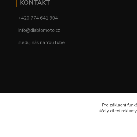
KONTAKT
+420 774 641 904
info@diablomoto.cz
sleduj nás na YouTube
Pro základní funk
účely cílení reklam