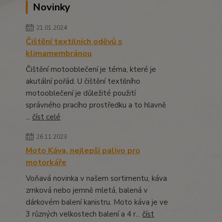
Novinky
21.01.2024
Čištění textilních oděvů s
klimamembránou
Čištění motooblečení je téma, které je
akutální pořád. U čištění textilního
motooblečení je důležité použití
správného pracího prostředku a to hlavně
...
číst celé
26.11.2023
Moto Káva, nejlepší palivo pro
motorkáře
Voňavá novinka v našem sortimentu, káva
zrnková nebo jemně mletá, balená v
dárkovém balení kanistru. Moto káva je ve
3 různých velkostech balení a 4 r...
číst