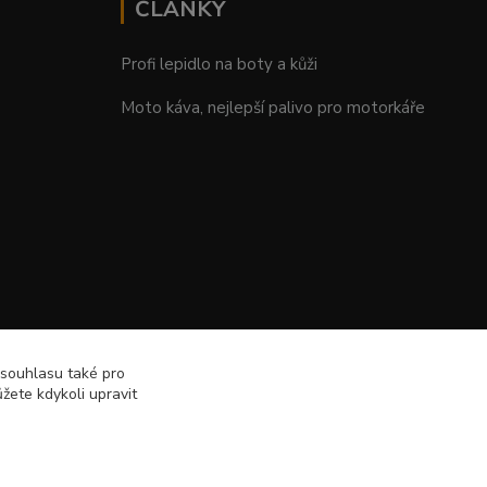
ČLÁNKY
Profi lepidlo na boty a kůži
Moto káva, nejlepší palivo pro motorkáře
 souhlasu také pro
žete kdykoli upravit