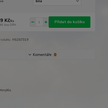
va
9 Kč
/
ks
Přidat do košíku
 Kč
bez DPH
roduktu:
HS267319
Komentáře
0
tocyklu.