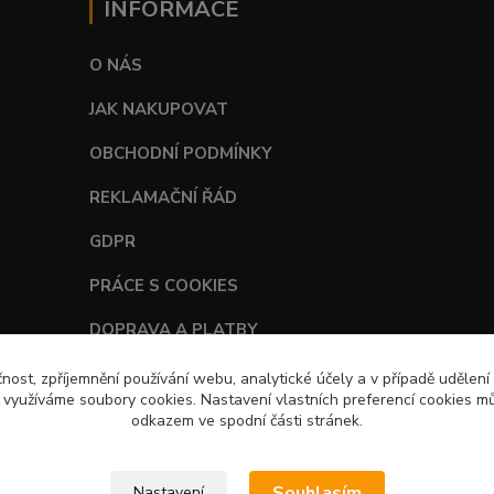
INFORMACE
O NÁS
JAK NAKUPOVAT
OBCHODNÍ PODMÍNKY
REKLAMAČNÍ ŘÁD
GDPR
PRÁCE S COOKIES
DOPRAVA A PLATBY
TABULKY VELIKOSTÍ
čnost, zpříjemnění používání webu, analytické účely a v případě udělení
y využíváme soubory cookies. Nastavení vlastních preferencí cookies mů
odkazem ve spodní části stránek.
Souhlasím
Nastavení