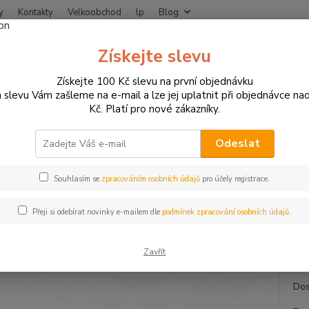
y
Kontakty
Velkoobchod
lp
Blog
Nevíte
Získejte slevu
Hledat
+420
Získejte 100 Kč slevu na první objednávku
 slevu Vám zašleme na e-mail a lze jej uplatnit při objednávce na
Kč. Platí pro nové zákazníky.
otodoplňky a příslušenství
Tankpady a ochranné folie
Tankpad Keit
pad Keiti Racing TSZ
Odeslat
Souhlasím se
zpracováním osobních údajů
pro účely registrace.
Keiti 
Přeji si odebírat novinky e-mailem dle
podmínek zpracování osobních údajů.
poškrá
- barv
Zavřít
Dos