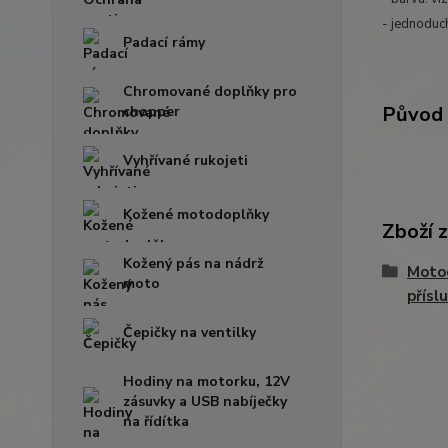
- jednoduc
Padací rámy
Chromované doplňky pro
Původ 
chopper
Vyhřívané rukojeti
Kožené motodoplňky
Zboží 
Kožený pás na nádrž
Moto
moto
přísl
Čepičky na ventilky
Hodiny na motorku, 12V
zásuvky a USB nabíječky
na řídítka