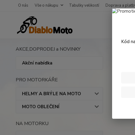
O nás
Vše o nákupu
Tabulky velikostí
Doprava a platb
Kód na
AKCE,DOPRODEJ a NOVINKY
Úvod
M
Tank
Akční nabídka
PRO MOTORKÁŘE
HELMY A BRÝLE NA MOTO
MOTO OBLEČENÍ
NA MOTORKU