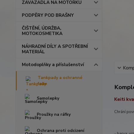
ZAVAZADLA NA MOTORKU
PODPĚRY POD BRAŠNY
ČIŠTĚNÍ, ÚDRŽBA,
MOTOKOSMETIKA
NÁHRADNÍ DÍLY A SPOTŘEBNÍ
MATERIÁL
Motodoplňky a příslušenství
Kompl
Tankpady a ochranné
folie
Komple
Samolepky
Keiti kv
Chrání pov
Proužky na ráfky
Ochrana proti odcizení
- barva: viz