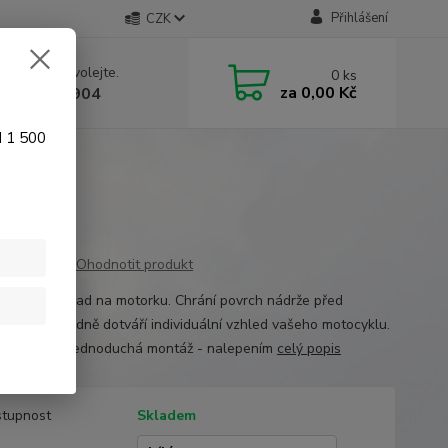
Přihlášení
CZK
 si rady? Zavolejte.
0
ks
za
0,00 Kč
 774 641 904
d 1 500
i Racing TSZ
Ohodnotit produkt
kvalitní Tankpad na motorku. Chrání povrch nádrže před
báním a vhodně dotváří individuální vzhled vašeho motocyklu.
a: viz. foto- jednoduchá montáž - nalepením
celý popis
tupnost
Skladem