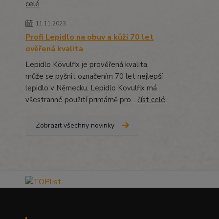
celé
11.11.2023
Profi Lepidlo na obuv a kůži 70 let
ověřená kvalita
Lepidlo Kövulfix je prověřená kvalita,
může se pyšnit označením 70 let nejlepší
lepidlo v Německu. Lepidlo Kovulfix má
všestranné použití primárně pro...
číst celé
Zobrazit všechny novinky