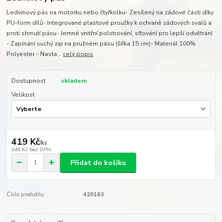
Ledvinový pás na motorku nebo čtyřkolku- Zesílený na zádové části díky
PU-form dílů- Integrované plastové proužky k ochraně zádových svalů a
proti shrnutí pásu- Jemné vnitřní polstrování, síťování pro lepší odvětrání
- Zapínání suchý zip na pružném pásu (šířka 15 cm)- Materiál 100%
Polyester - Nasta...
celý popis
Dostupnost
skladem
Velikost
419 Kč
/
ks
346 Kč
bez DPH
Přidat do košíku
Číslo produktu:
420163