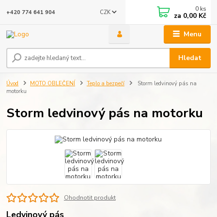
0
ks
CZK
+420 774 641 904
za
0,00 Kč
Menu
Hledat
Úvod
MOTO OBLEČENÍ
Teplo a bezpečí
Storm ledvinový pás na
motorku
Storm ledvinový pás na motorku
Ohodnotit produkt
Ledvinový pás