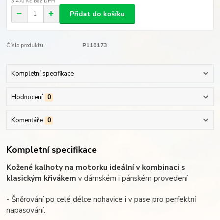
3 470 Kč
bez DPH
Přidat do košíku
Číslo produktu:
P110173
Kompletní specifikace
Hodnocení
0
Komentáře
0
Kompletní specifikace
Kožené kalhoty na motorku ideální v kombinaci s
klasickým křivákem
v dámském i pánském provedení
- Šněrování po celé délce nohavice i v pase pro perfektní
napasování.