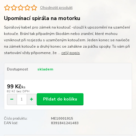
Ohodnotit produkt
Upomínací spirála na motorku
Spirálový kabel pro zámek na koutouč -slouží k upozornění na uzamčení
kotouče. Brání tak případným škodám nebo zranění, které mohou
vzniknout při rozjezdu s uzamčeným kotoučem. Jeden konec se navleče
na zámek kotouče a druhý konec se zahákne za páčku spojky. To vám při
startování vždy připomene, že ...
celý popis
Dostupnost
skladem
99 Kč
/
ks
82 Kč
bez DPH
Přidat do košíku
Číslo produktu:
ME10001915
EAN kód:
8391841241483