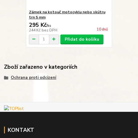
Zámek na kotouč motocyklu nebo skútru
trn 5 mm
295 Kč
/
ks
10 dnů
244 Kč
bez DPH
Přidat do košíku
Zboží zařazeno v kategoriích
Ochrana proti odcizení
KONTAKT