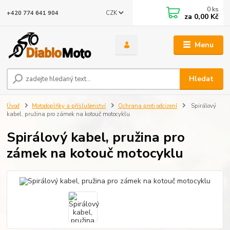
0
ks
CZK
+420 774 641 904
za
0,00 Kč
Menu
Hledat
Úvod
Motodoplňky a příslušenství
Ochrana proti odcizení
Spirálový
kabel, pružina pro zámek na kotouč motocyklu
Spirálový kabel, pružina pro
zámek na kotouč motocyklu