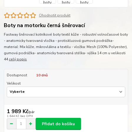
Ohodnotit produkt
Boty na motorku černá šněrovací
Fastway šněrovací kotníkové boty textil kůže - robustní volnočasové boty
- anatomicky tvarovaná vložka - protiskluzová gumová podrážka-
material: Mix kůže, mikrovlákna a textilu - vložka: Mesh (100% Polyester),
gumová podrážka- anatomicky tvarovaná stélka- výška 14 cm u velikosti
44
celý popis
Dostupnost
10 dnů
Velikost
1 989 Kč
/
pár
1 644 Kč
bez DPH
Přidat do košíku