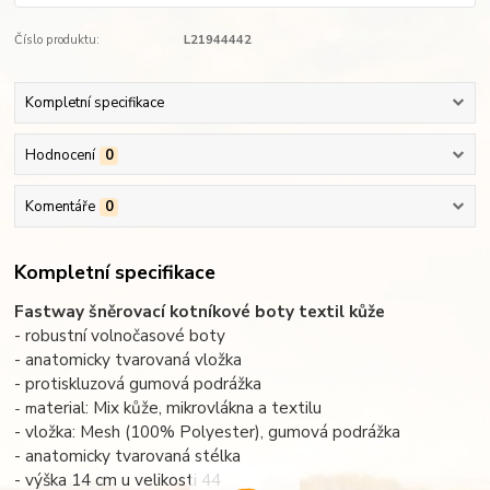
Číslo produktu:
L21944442
Kompletní specifikace
Hodnocení
0
Komentáře
0
Kompletní specifikace
Fastway šněrovací kotníkové boty textil kůže
- robustní volnočasové boty
- anatomicky tvarovaná vložka
- protiskluzová gumová podrážka
aterial: Mix kůže, mikrovlákna a textilu
- m
- vložka: Mesh (100% Polyester), gumová podrážka
- anatomicky tvarovaná stélka
- výška 14 cm u velikosti 44