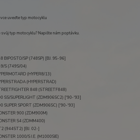
ávce uveďte typ motocyklu
e svůj typ motocyklu? Napište nám poptávku.
8 BIPOSTO/SP (748SP) [BJ. 95-96]
9/S (749S/04)
YPERMOTARD (HYPER8/13)
YPERSTRADA (HYPERSTRAD)
TREETFIGHTER 848 (STREETF848)
0 SS/SUPERLIGHT (ZDM906SC2) ['90-'93]
0 SUPER SPORT (ZDM906SC) ['90-'93]
ONSTER 900 (ZDM900M)
ONSTER S4 (ZDMM400)
2 (944ST2) [BJ. 02-]
NSTER 1000/S I.E. (M1000SIE)