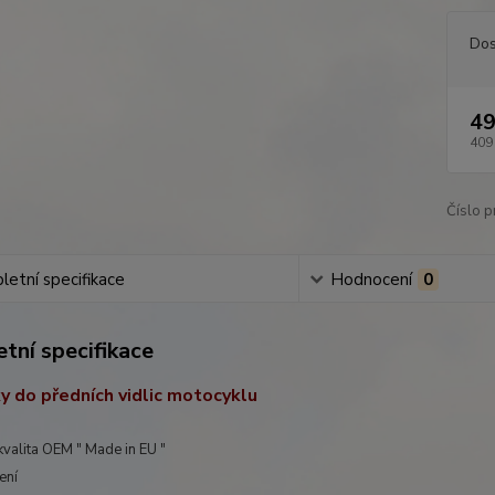
Dos
49
409
Číslo p
etní specifikace
Hodnocení
0
tní specifikace
y do předních vidlic motocyklu
kvalita OEM " Made in EU "
ení