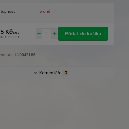
tupnost
5 dnů
5 Kč
/
set
Přidat do košíku
 Kč
bez DPH
roduktu:
L10042186
Komentáře
0