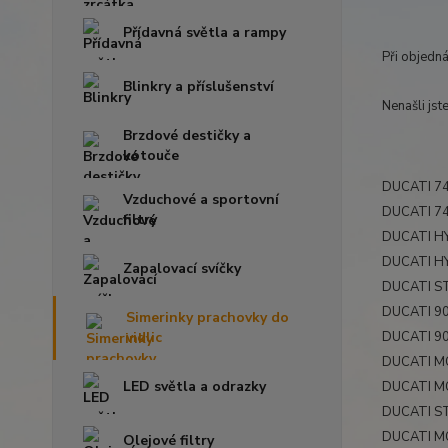
Přídavná světla a rampy
Při objedn
Blinkry a příslušenství
Nenašli jst
Brzdové destičky a
kotouče
DUCATI 74
Vzduchové a sportovní
DUCATI 74
filtry
DUCATI H
DUCATI H
Zapalovací svíčky
DUCATI S
DUCATI 90
Simerinky prachovky do
vidlic
DUCATI 90
DUCATI M
LED světla a odrazky
DUCATI M
DUCATI ST
DUCATI MO
Olejové filtry