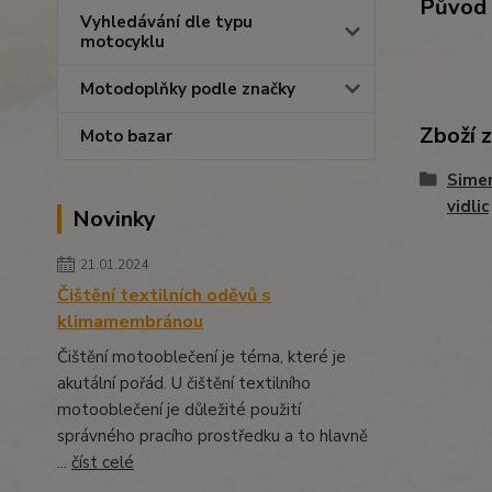
Původ 
Vyhledávání dle typu
motocyklu
Motodoplňky podle značky
Zboží 
Moto bazar
Simer
vidlic
Novinky
21.01.2024
Čištění textilních oděvů s
klimamembránou
Čištění motooblečení je téma, které je
akutální pořád. U čištění textilního
motooblečení je důležité použití
správného pracího prostředku a to hlavně
...
číst celé