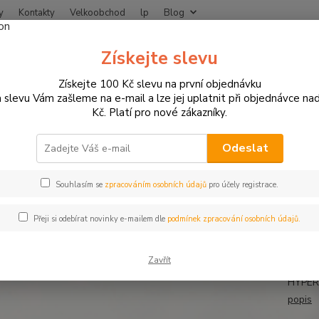
y
Kontakty
Velkoobchod
lp
Blog
Nevíte
Získejte slevu
Hledat
+420
Získejte 100 Kč slevu na první objednávku
 slevu Vám zašleme na e-mail a lze jej uplatnit při objednávce na
Kč. Platí pro nové zákazníky.
NÁHRADNÍ DÍLY A SPOTŘEBNÍ MATERIÁL
Simerinky prachovky do vidlic
rinky do předních vidlic motocy
Odeslat
Souhlasím se
zpracováním osobních údajů
pro účely registrace.
Simeri
Přeji si odebírat novinky e-mailem dle
podmínek zpracování osobních údajů.
in EU 
jste s
Zavřít
BIPOST
HYPER
popis