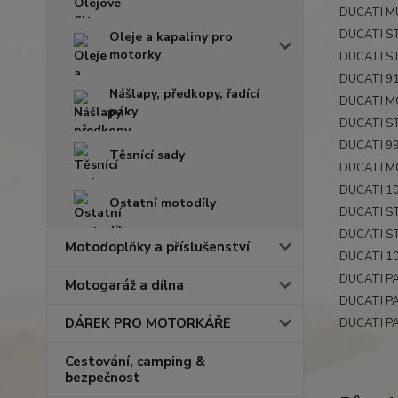
DUCATI MU
DUCATI ST
Oleje a kapaliny pro
motorky
DUCATI ST
DUCATI 91
Nášlapy, předkopy, řadící
DUCATI M
páky
DUCATI ST
DUCATI 99
Těsnící sady
DUCATI M
DUCATI 10
Ostatní motodíly
DUCATI ST
DUCATI ST
Motodoplňky a příslušenství
DUCATI 10
DUCATI PA
Motogaráž a dílna
DUCATI P
DÁREK PRO MOTORKÁŘE
DUCATI PA
Cestování, camping &
bezpečnost