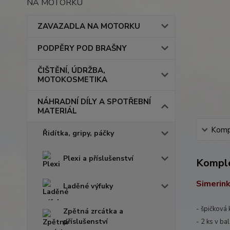
NA MOTORKU
ZAVAZADLA NA MOTORKU
PODPĚRY POD BRAŠNY
ČIŠTĚNÍ, ÚDRŽBA,
MOTOKOSMETIKA
NÁHRADNÍ DÍLY A SPOTŘEBNÍ
MATERIÁL
Kompl
Řidítka, gripy, páčky
Plexi a příslušenství
Komple
Simerink
Laděné výfuky
- špičková 
Zpětná zrcátka a
příslušenství
- 2 ks v bal