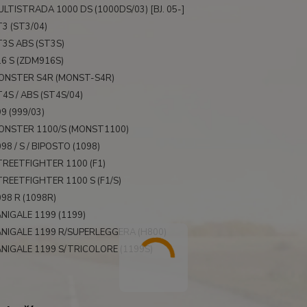
LTISTRADA 1000 DS (1000DS/03) [BJ. 05-]
3 (ST3/04)
3S ABS (ST3S)
6 S (ZDM916S)
ONSTER S4R (MONST-S4R)
4S / ABS (ST4S/04)
9 (999/03)
ONSTER 1100/S (MONST1100)
98 / S / BIPOSTO (1098)
REETFIGHTER 1100 (F1)
REETFIGHTER 1100 S (F1/S)
98 R (1098R)
NIGALE 1199 (1199)
ANIGALE 1199 R/SUPERLEGGERA (H800)
NIGALE 1199 S/TRICOLORE (1199S)