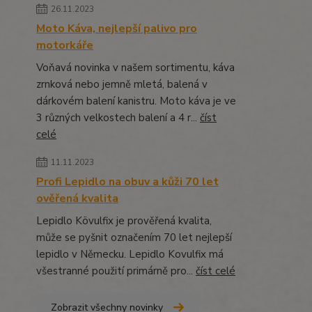
26.11.2023
Moto Káva, nejlepší palivo pro
motorkáře
Voňavá novinka v našem sortimentu, káva
zrnková nebo jemně mletá, balená v
dárkovém balení kanistru. Moto káva je ve
3 různých velkostech balení a 4 r...
číst
celé
11.11.2023
Profi Lepidlo na obuv a kůži 70 let
ověřená kvalita
Lepidlo Kövulfix je prověřená kvalita,
může se pyšnit označením 70 let nejlepší
lepidlo v Německu. Lepidlo Kovulfix má
všestranné použití primárně pro...
číst celé
Zobrazit všechny novinky