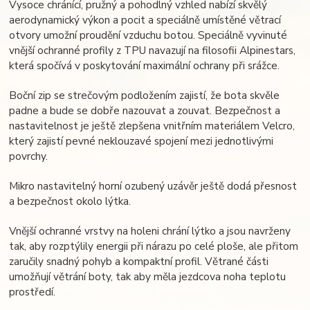
Vysoce chránící, pružný a pohodlný vzhled nabízí skvělý
aerodynamický výkon a pocit a speciálně umístěné větrací
otvory umožní proudění vzduchu botou. Speciálně vyvinuté
vnější ochranné profily z TPU navazují na filosofii Alpinestars,
která spočívá v poskytování maximální ochrany při srážce.
Boční zip se strečovým podložením zajistí, že bota skvěle
padne a bude se dobře nazouvat a zouvat. Bezpečnost a
nastavitelnost je ještě zlepšena vnitřním materiálem Velcro,
který zajistí pevné neklouzavé spojení mezi jednotlivými
povrchy.
Mikro nastavitelný horní ozubený uzávěr ještě dodá přesnost
a bezpečnost okolo lýtka.
Vnější ochranné vrstvy na holeni chrání lýtko a jsou navrženy
tak, aby rozptýlily energii při nárazu po celé ploše, ale přitom
zaručily snadný pohyb a kompaktní profil. Větrané části
umožňují větrání boty, tak aby měla jezdcova noha teplotu
prostředí.