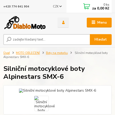
0
ks
CZK
+420 774 641 904
za
0,00 Kč
Menu
Hledat
Úvod
MOTO OBLEČENÍ
Boty na motorku
Silniční motocyklové boty
Alpinestars SMX-6
Silniční motocyklové boty
Alpinestars SMX-6