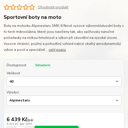
Ohodnotit produkt
Sportovní boty na moto
Boty na motorku Alpinestars SMX-6 Nové vysoce výkonné/závodní boty z
hi-tech mikrovlákna, které jsou navrženy tak, aby splňovaly náročné
požadavky na nízkou hmotnost a výkon při závodění na vysoké úrovni.
Vysoce chránící, pružný a pohodlný vzhled nabízí skvělý aerodynamický
výkon a pocit a speciálně...
celý popis
Dostupnost
Skladem
Velikost
Výrobci
6 439 Kč
/
pár
5 321 Kč
bez DPH