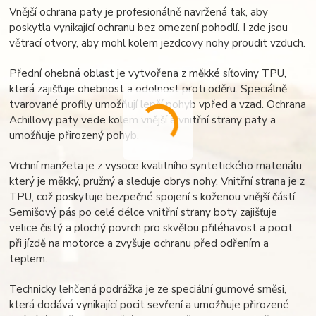
Vnější ochrana paty je profesionálně navržená tak, aby
poskytla vynikající ochranu bez omezení pohodlí. I zde jsou
větrací otvory, aby mohl kolem jezdcovy nohy proudit vzduch.
Přední ohebná oblast je vytvořena z měkké síťoviny TPU,
která zajišťuje ohebnost a odolnost proti oděru. Speciálně
tvarované profily umožňují lepší pohyb vpřed a vzad. Ochrana
Achillovy paty vede kolem vnější a vnitřní strany paty a
umožňuje přirozený pohyb.
Vrchní manžeta je z vysoce kvalitního syntetického materiálu,
který je měkký, pružný a sleduje obrys nohy. Vnitřní strana je z
TPU, což poskytuje bezpečné spojení s koženou vnější částí.
Semišový pás po celé délce vnitřní strany boty zajišťuje
velice čistý a plochý povrch pro skvělou přiléhavost a pocit
při jízdě na motorce a zvyšuje ochranu před odřením a
teplem.
Technicky lehčená podrážka je ze speciální gumové směsi,
která dodává vynikající pocit sevření a umožňuje přirozené