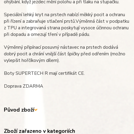
ohýbání, když jezdec mění polohu a při tlaku na stupačku.
Speciální lehký kryt na prstech nabízí měkký pocit a ochranu
při řízení a zabraňuje stlačení prstů.Výměnná část v podpatku
z TPU a integrovaná strana poskytují vysoce účinnou ochranu
při dopadu a omezují tření v případě pádu.
Výměnný připínací posuvný nástavec na prstech dodává
dobrý pocit a chrání vnější část špičky před odřením (možno
vylepšit hořčíkovým dílem).
Boty SUPERTECH R mají certifikát CE.
Doprava ZDARMA
Původ zboží
Zboží zařazeno v kategoriích