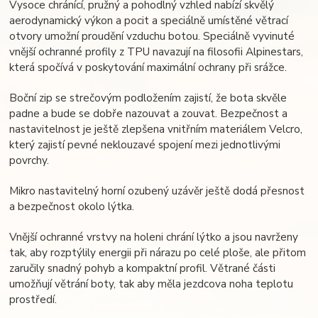
Vysoce chránící, pružný a pohodlný vzhled nabízí skvělý
aerodynamický výkon a pocit a speciálně umístěné větrací
otvory umožní proudění vzduchu botou. Speciálně vyvinuté
vnější ochranné profily z TPU navazují na filosofii Alpinestars,
která spočívá v poskytování maximální ochrany při srážce.
Boční zip se strečovým podložením zajistí, že bota skvěle
padne a bude se dobře nazouvat a zouvat. Bezpečnost a
nastavitelnost je ještě zlepšena vnitřním materiálem Velcro,
který zajistí pevné neklouzavé spojení mezi jednotlivými
povrchy.
Mikro nastavitelný horní ozubený uzávěr ještě dodá přesnost
a bezpečnost okolo lýtka.
Vnější ochranné vrstvy na holeni chrání lýtko a jsou navrženy
tak, aby rozptýlily energii při nárazu po celé ploše, ale přitom
zaručily snadný pohyb a kompaktní profil. Větrané části
umožňují větrání boty, tak aby měla jezdcova noha teplotu
prostředí.