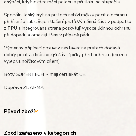
ohýbání, když jezdec mění polohu a při tlaku na stupačku.
Speciální lehký kryt na prstech nabízí měkký pocit a ochranu
při řízení a zabraňuje stlačení prstů.Výměnná část v podpatku
z TPU a integrovaná strana poskytují vysoce účinnou ochranu
při dopadu a omezují tření v případě pádu.
Výměnný připínací posuvný nástavec na prstech dodává
dobrý pocit a chrání vnější část špičky před odřením (možno
vylepšit hořčíkovým dílem).
Boty SUPERTECH R mají certifikát CE.
Doprava ZDARMA
Původ zboží
Zboží zařazeno v kategoriích