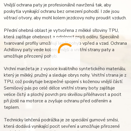
Vnější ochrana paty je profesionálně navržená tak, aby
poskytla vynikající ochranu bez omezení pohodlí. I zde jsou
větrací otvory, aby mohl kolem jezdcovy nohy proudit vzduch.
Přední ohebná oblast je vytvořena z měkké síťoviny TPU,
která zajišťuje ohebnost a odolnost proti oděru. Speciálně
tvarované profily umožňují lepší pohyb vpřed a vzad. Ochrana
Achillovy paty vede kolem vnější a vnitřní strany paty a
umožňuje přirozený pohyb.
Vrchní manžeta je z vysoce kvalitního syntetického materiálu,
který je měkký, pružný a sleduje obrys nohy. Vnitřní strana je z
TPU, což poskytuje bezpečné spojení s koženou vnější částí.
Semišový pás po celé délce vnitřní strany boty zajišťuje
velice čistý a plochý povrch pro skvělou přiléhavost a pocit
při jízdě na motorce a zvyšuje ochranu před odřením a
teplem.
Technicky lehčená podrážka je ze speciální gumové směsi,
která dodává vynikající pocit sevření a umožňuje přirozené