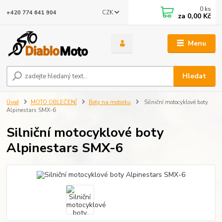
0
ks
CZK
+420 774 641 904
za
0,00 Kč
Menu
Hledat
Úvod
MOTO OBLEČENÍ
Boty na motorku
Silniční motocyklové boty
Alpinestars SMX-6
Silniční motocyklové boty
Alpinestars SMX-6