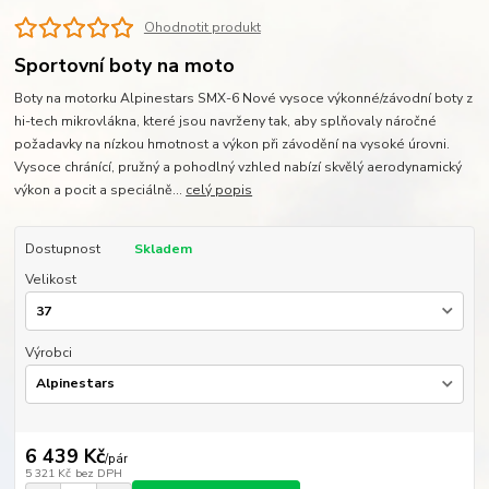
Ohodnotit produkt
Sportovní boty na moto
Boty na motorku Alpinestars SMX-6 Nové vysoce výkonné/závodní boty z
hi-tech mikrovlákna, které jsou navrženy tak, aby splňovaly náročné
požadavky na nízkou hmotnost a výkon při závodění na vysoké úrovni.
Vysoce chránící, pružný a pohodlný vzhled nabízí skvělý aerodynamický
výkon a pocit a speciálně...
celý popis
Dostupnost
Skladem
Velikost
Výrobci
6 439 Kč
/
pár
5 321 Kč
bez DPH