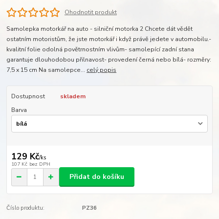
Ohodnotit produkt
Samolepka motorkář na auto - silniční motorka 2 Chcete dát vědět
ostatním motoristům, že jste motorkář i když právě jedete v automobilu.-
kvalitní folie odolná povětrnostním vlivům- samolepící zadní stana
garantuje dlouhodobou přilnavost- provedení černá nebo bílá- rozměry:
7,5 x 15 cm Na samolepce...
celý popis
Dostupnost
skladem
Barva
129 Kč
/
ks
107 Kč
bez DPH
Přidat do košíku
Číslo produktu:
PZ36