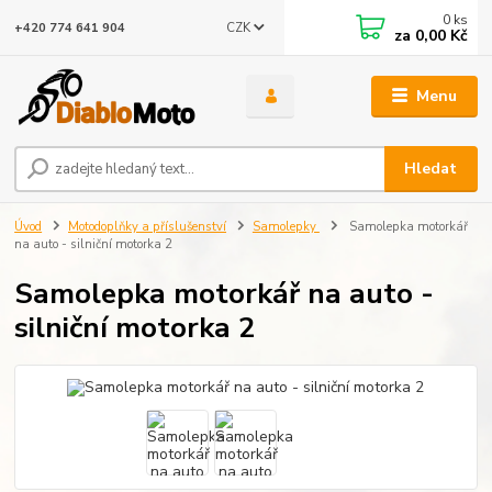
0
ks
CZK
+420 774 641 904
za
0,00 Kč
Menu
Hledat
Úvod
Motodoplňky a příslušenství
Samolepky
Samolepka motorkář
na auto - silniční motorka 2
Samolepka motorkář na auto -
silniční motorka 2