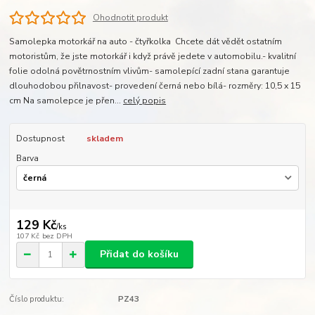
Ohodnotit produkt
Samolepka motorkář na auto - čtyřkolka Chcete dát vědět ostatním
motoristům, že jste motorkář i když právě jedete v automobilu.- kvalitní
folie odolná povětrnostním vlivům- samolepící zadní stana garantuje
dlouhodobou přilnavost- provedení černá nebo bílá- rozměry: 10,5 x 15
cm Na samolepce je přen...
celý popis
Dostupnost
skladem
Barva
129 Kč
/
ks
107 Kč
bez DPH
Přidat do košíku
Číslo produktu:
PZ43