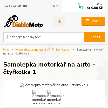
0
ks
CZK
+420 774 641 904
za
0,00 Kč
Menu
Hledat
Úvod
Motodoplňky a příslušenství
Samolepky
Samolepka motorkář
na auto - čtyřkolka 1
Samolepka motorkář na auto -
čtyřkolka 1