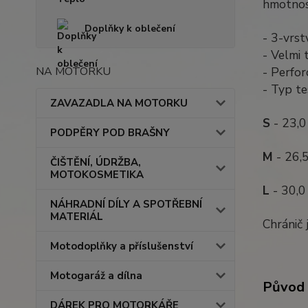
hmotnos
Doplňky k oblečení
- 3-vrst
- Velmi 
- Perfo
NA MOTORKU
- Typ te
ZAVAZADLA NA MOTORKU
S
- 23,0
PODPĚRY POD BRAŠNY
M
- 26,
ČIŠTĚNÍ, ÚDRŽBA,
MOTOKOSMETIKA
L
- 30,0
NÁHRADNÍ DÍLY A SPOTŘEBNÍ
MATERIÁL
Chránič
Motodoplňky a příslušenství
Motogaráž a dílna
Původ 
DÁREK PRO MOTORKÁŘE