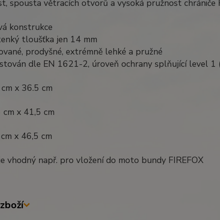
t, spousta větracích otvorů a vysoká pružnost chrániče
vá konstrukce
tenký tloušťka jen 14 mm
rované, prodyšné, extrémně lehké a pružné
stován dle EN 1621-2, úroveň ochrany splňující level 1 (
 cm x 36.5 cm
5 cm x 41,5 cm
 cm x 46,5 cm
 je vhodný např. pro vložení do moto bundy FIREFOX
zboží