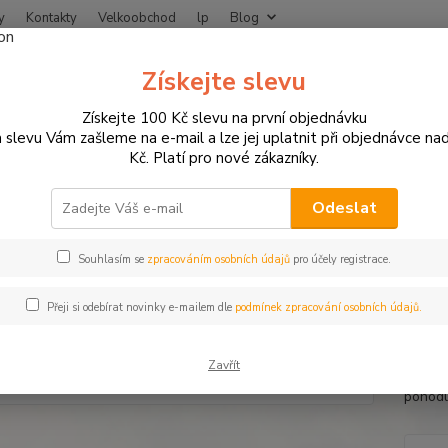
y
Kontakty
Velkoobchod
lp
Blog
Nevíte
Získejte slevu
Hledat
+420
Získejte 100 Kč slevu na první objednávku
 slevu Vám zašleme na e-mail a lze jej uplatnit při objednávce na
Kč. Platí pro nové zákazníky.
MOTO OBLEČENÍ
Chrániče na moto
Safe Max chránič páteře / zad pr
 Max chránič páteře / zad pro v
Odeslat
Souhlasím se
zpracováním osobních údajů
pro účely registrace.
Chráni
Přeji si odebírat novinky e-mailem dle
podmínek zpracování osobních údajů.
Nejnov
zádový
Zavřít
větrac
pohodl