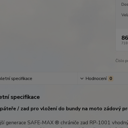
Dos
Vel
86
718
Číslo p
etní specifikace
Hodnocení
0
tní specifikace
 páteře / zad pro vložení do bundy na moto zádový p
jší generace SAFE-MAX ® chrániče zad RP-1001 vhodný