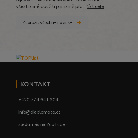
všestranné použití primárně pro...
číst celé
Zobrazit všechny novinky
KONTAKT
+420 774 641 904
info@diablomoto.cz
sleduj nás na YouTube