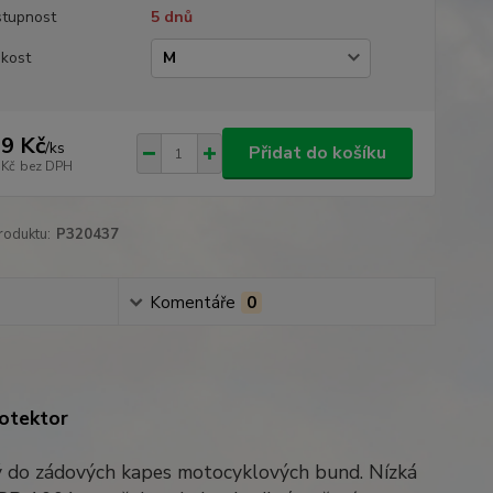
tupnost
5 dnů
ikost
9 Kč
/
ks
Přidat do košíku
 Kč
bez DPH
roduktu:
P320437
Komentáře
0
rotektor
 do zádových kapes motocyklových bund. Nízká