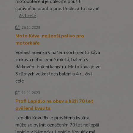
motooblečení je důležité použití
správného pracího prostředku a to hlavně
...
číst celé
26.11.2023
Moto Káva, nejlepší palivo pro
motorkáře
Voňavá novinka v našem sortimentu, káva
zrnková nebo jemně mletá, balená v
dárkovém balení kanistru. Moto káva je ve
3 různých velkostech balení a 4 r...
číst
celé
11.11.2023
Profi Lepidlo na obuv a kůži 70 let
ověřená kvalita
Lepidlo Kövulfix je prověřená kvalita,
může se pyšnit označením 70 let nejlepší
lepidlo v Německu. Lepidlo Kovulfix má