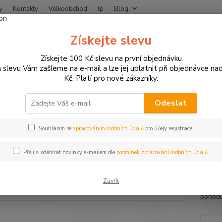
y
Kontakty
Velkoobchod
lp
Blog
Nevíte
Získejte slevu
Hledat
+420
Získejte 100 Kč slevu na první objednávku
 slevu Vám zašleme na e-mail a lze jej uplatnit při objednávce na
Kč. Platí pro nové zákazníky.
MOTO OBLEČENÍ
Chrániče na moto
Safe Max chránič páteře / zad pr
 Max chránič páteře / zad pro v
Odeslat
Souhlasím se
zpracováním osobních údajů
pro účely registrace.
Chráni
Přeji si odebírat novinky e-mailem dle
podmínek zpracování osobních údajů.
Nejnov
zádový
Zavřít
větrac
pohodl