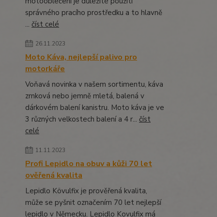
motooblečení je důležité použití
správného pracího prostředku a to hlavně
...
číst celé
26.11.2023
Moto Káva, nejlepší palivo pro
motorkáře
Voňavá novinka v našem sortimentu, káva
zrnková nebo jemně mletá, balená v
dárkovém balení kanistru. Moto káva je ve
3 různých velkostech balení a 4 r...
číst
celé
11.11.2023
Profi Lepidlo na obuv a kůži 70 let
ověřená kvalita
Lepidlo Kövulfix je prověřená kvalita,
může se pyšnit označením 70 let nejlepší
lepidlo v Německu. Lepidlo Kovulfix má