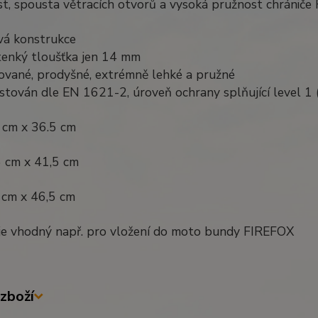
t, spousta větracích otvorů a vysoká pružnost chrániče
vá konstrukce
tenký tloušťka jen 14 mm
rované, prodyšné, extrémně lehké a pružné
stován dle EN 1621-2, úroveň ochrany splňující level 1 (
 cm x 36.5 cm
5 cm x 41,5 cm
 cm x 46,5 cm
 je vhodný např. pro vložení do moto bundy FIREFOX
zboží