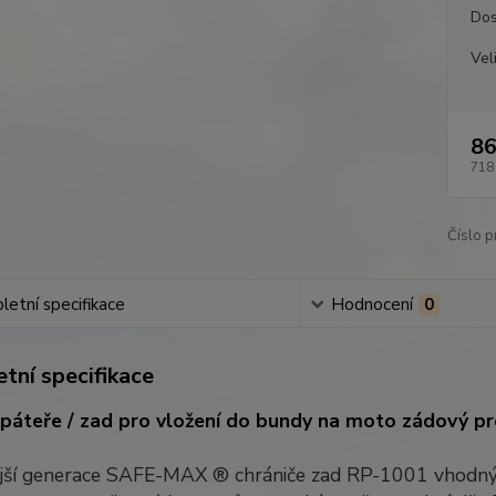
Dos
Vel
86
718
Číslo p
etní specifikace
Hodnocení
0
tní specifikace
 páteře / zad pro vložení do bundy na moto zádový p
jší generace SAFE-MAX ® chrániče zad RP-1001 vhodný