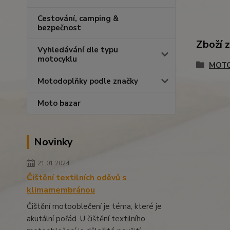
Cestování, camping &
bezpečnost
Zboží 
Vyhledávání dle typu
motocyklu
MOTO
Motodoplňky podle značky
Moto bazar
Novinky
21.01.2024
Čištění textilních oděvů s
klimamembránou
Čištění motooblečení je téma, které je
akutální pořád. U čištění textilního