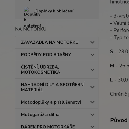
hmotnos
Doplňky k oblečení
- 3-vrst
- Velmi 
NA MOTORKU
- Perfo
- Typ te
ZAVAZADLA NA MOTORKU
S
- 23,0
PODPĚRY POD BRAŠNY
M
- 26,
ČIŠTĚNÍ, ÚDRŽBA,
MOTOKOSMETIKA
L
- 30,0
NÁHRADNÍ DÍLY A SPOTŘEBNÍ
MATERIÁL
Chránič
Motodoplňky a příslušenství
Motogaráž a dílna
Původ 
DÁREK PRO MOTORKÁŘE