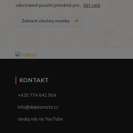
všestranné použití primárně pro...
číst celé
Zobrazit všechny novinky
KONTAKT
+420 774 641 904
info@diablomoto.cz
sleduj nás na YouTube