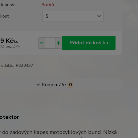
tupnost
5 dnů
ikost
9 Kč
/
ks
Přidat do košíku
 Kč
bez DPH
roduktu:
P320437
Komentáře
0
rotektor
 do zádových kapes motocyklových bund. Nízká