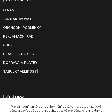
O NÁS
JAK NAKUPOVAT
OBCHODNÍ PODMÍNKY
REKLAMAČNÍ ŘÁD
GDPR
PRÁCE S COOKIES
DOPRAVA A PLATBY
TABULKY VELIKOSTÍ
ČLÁNKY
Pro základní funkčnost, zpříjemnění používání webu, analytické
Profi lepidlo na boty a kůži
účely a v případě udělení souhlasu také pro účely cílení reklamy