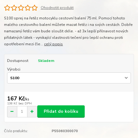
Ohodnotit produkt
S100 sprej na řetěz motocyklu cestovní balení 75 ml. Pomocí tohoto
malého cestovního balení můžete mazat řetěz i na svých cestách. Dobře
namazaný řetěz vám bude sloužit déle. - až 3x lepší přilnavost nových
přídatných látek - vynikající vlastnosti tečení pro lepší ochranu proti
opotřebení mezi čle...
celý popis
Dostupnost
Skladem
Výrobci
167 Kč
/
ks
138 Kč
bez DPH
Přidat do košíku
Číslo produktu:
P55060300070