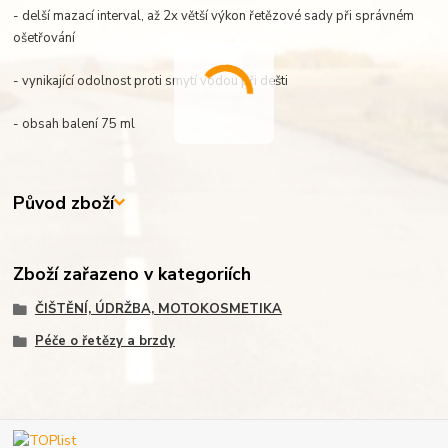
- delší mazací interval, až 2x větší výkon řetězové sady při správném
ošetřování
- vynikající odolnost proti smytí vodou při dešti
- obsah balení 75 ml
Původ zboží
Zboží zařazeno v kategoriích
ČIŠTĚNÍ, ÚDRŽBA, MOTOKOSMETIKA
Péče o řetězy a brzdy