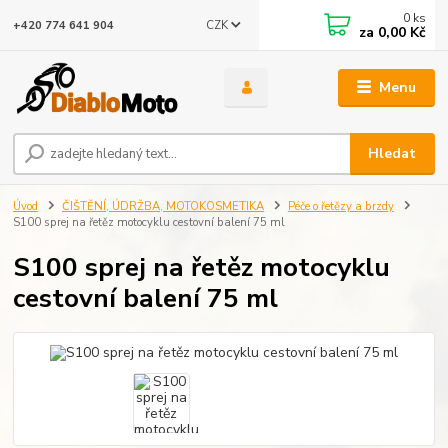
0
ks
CZK
+420 774 641 904
za
0,00 Kč
Menu
Hledat
Úvod
ČIŠTĚNÍ, ÚDRŽBA, MOTOKOSMETIKA
Péče o řetězy a brzdy
S100 sprej na řetěz motocyklu cestovní balení 75 ml
S100 sprej na řetěz motocyklu
cestovní balení 75 ml