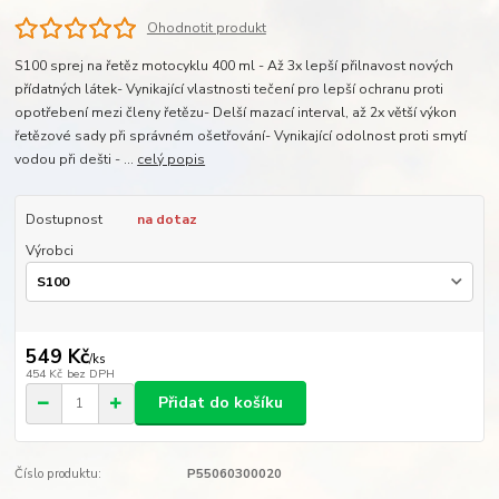
Ohodnotit produkt
S100 sprej na řetěz motocyklu 400 ml - Až 3x lepší přilnavost nových
přídatných látek- Vynikající vlastnosti tečení pro lepší ochranu proti
opotřebení mezi členy řetězu- Delší mazací interval, až 2x větší výkon
řetězové sady při správném ošetřování- Vynikající odolnost proti smytí
vodou při dešti - ...
celý popis
Dostupnost
na dotaz
Výrobci
549 Kč
/
ks
454 Kč
bez DPH
Přidat do košíku
Číslo produktu:
P55060300020