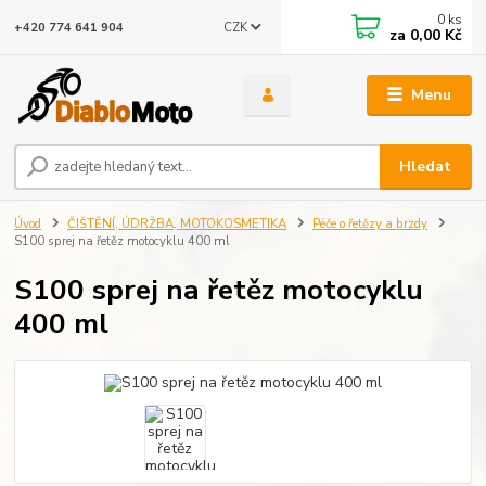
0
ks
CZK
+420 774 641 904
za
0,00 Kč
Menu
Hledat
Úvod
ČIŠTĚNÍ, ÚDRŽBA, MOTOKOSMETIKA
Péče o řetězy a brzdy
S100 sprej na řetěz motocyklu 400 ml
S100 sprej na řetěz motocyklu
400 ml