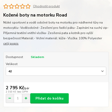
Ohodnotit produkt
Kožené boty na motorku Road
Nízké sportovní a vodě odolné boty na motorku pro nádherné tůry na
motocyklu- Voděodolné- Zesílení pro řadící páku- Zapínání na suchý zip-
Příjemná textilní vnitřní vložka- Zesílená pata a kotník pro vyšší
bezpečnost Materiál:- Vrchní materiál: kůže- Vložka: 100% Polyester
celý popis
Dostupnost
Skladem
Velikost
2 795 Kč
/
pár
2 310 Kč
bez DPH
Přidat do košíku