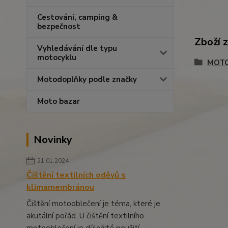
Cestování, camping &
bezpečnost
Zboží 
Vyhledávání dle typu
motocyklu
MOTO
Motodoplňky podle značky
Moto bazar
Novinky
21.01.2024
Čištění textilních oděvů s
klimamembránou
Čištění motooblečení je téma, které je
akutální pořád. U čištění textilního