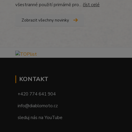
všestranné použití primárně pro...
číst celé
Zobrazit všechny novinky
KONTAKT
+420 774 641 904
info@diablomoto.cz
sleduj nás na YouTube