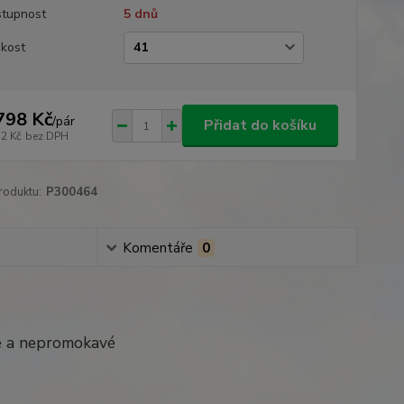
tupnost
5 dnů
ikost
798 Kč
/
pár
Přidat do košíku
12 Kč
bez DPH
roduktu:
P300464
Komentáře
0
né a nepromokavé