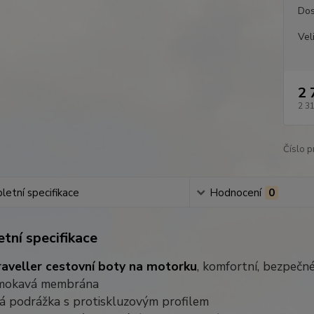
Dos
Vel
2 
2 3
Číslo p
etní specifikace
Hodnocení
0
tní specifikace
aveller cestovní boty na motorku
, komfortní, bezpeč
mokavá membrána
á podrážka s protiskluzovým profilem