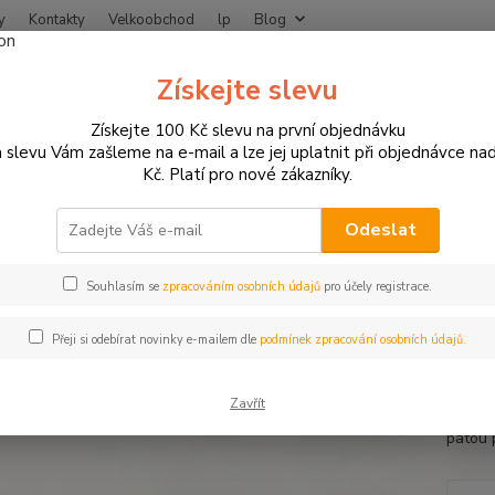
y
Kontakty
Velkoobchod
lp
Blog
Nevíte
Získejte slevu
Hledat
+420
Získejte 100 Kč slevu na první objednávku
 slevu Vám zašleme na e-mail a lze jej uplatnit při objednávce na
Kč. Platí pro nové zákazníky.
MOTO OBLEČENÍ
Boty na motorku
Road Traveller cestovní boty na 
 Traveller cestovní boty na mot
Odeslat
Souhlasím se
zpracováním osobních údajů
pro účely registrace.
Road T
Přeji si odebírat novinky e-mailem dle
podmínek zpracování osobních údajů.
nepro
protis
Zavřít
kvalitn
patou 