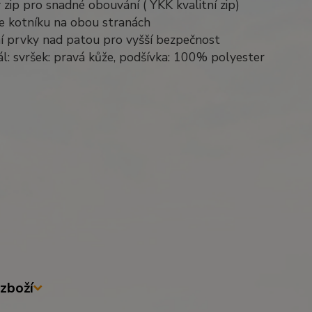
 zip pro snadné obouvání ( YKK kvalitní zip)
že kotníku na obou stranách
ní prvky nad patou pro vyšší bezpečnost
ál: svršek: pravá kůže, podšívka: 100% polyester
zboží