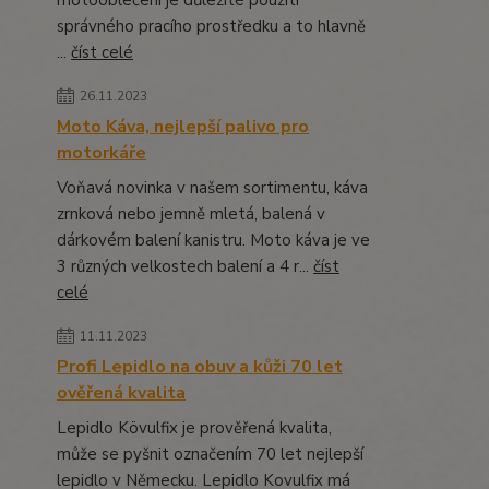
motooblečení je důležité použití
správného pracího prostředku a to hlavně
...
číst celé
26.11.2023
Moto Káva, nejlepší palivo pro
motorkáře
Voňavá novinka v našem sortimentu, káva
zrnková nebo jemně mletá, balená v
dárkovém balení kanistru. Moto káva je ve
3 různých velkostech balení a 4 r...
číst
celé
11.11.2023
Profi Lepidlo na obuv a kůži 70 let
ověřená kvalita
Lepidlo Kövulfix je prověřená kvalita,
může se pyšnit označením 70 let nejlepší
lepidlo v Německu. Lepidlo Kovulfix má