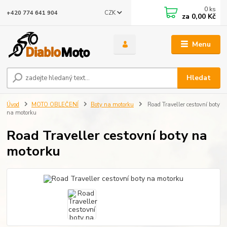
0
ks
CZK
+420 774 641 904
za
0,00 Kč
Menu
Hledat
Úvod
MOTO OBLEČENÍ
Boty na motorku
Road Traveller cestovní boty
na motorku
Road Traveller cestovní boty na
motorku