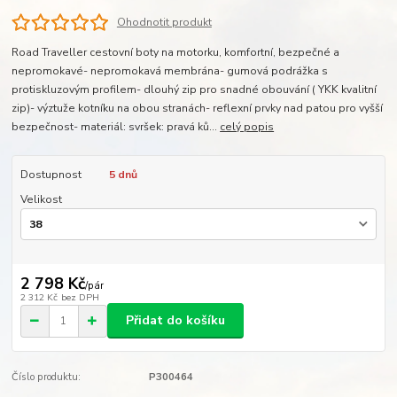
Ohodnotit produkt
Road Traveller cestovní boty na motorku, komfortní, bezpečné a
nepromokavé- nepromokavá membrána- gumová podrážka s
protiskluzovým profilem- dlouhý zip pro snadné obouvání ( YKK kvalitní
zip)- výztuže kotníku na obou stranách- reflexní prvky nad patou pro vyšší
bezpečnost- materiál: svršek: pravá ků...
celý popis
Dostupnost
5 dnů
Velikost
2 798 Kč
/
pár
2 312 Kč
bez DPH
Přidat do košíku
Číslo produktu:
P300464