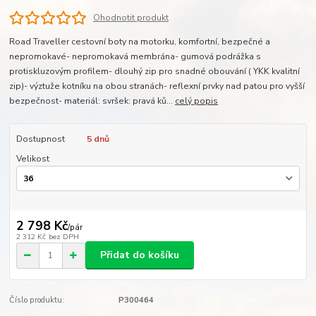
Ohodnotit produkt
Road Traveller cestovní boty na motorku, komfortní, bezpečné a
nepromokavé- nepromokavá membrána- gumová podrážka s
protiskluzovým profilem- dlouhý zip pro snadné obouvání ( YKK kvalitní
zip)- výztuže kotníku na obou stranách- reflexní prvky nad patou pro vyšší
bezpečnost- materiál: svršek: pravá ků...
celý popis
Dostupnost
5 dnů
Velikost
2 798 Kč
/
pár
2 312 Kč
bez DPH
Přidat do košíku
Číslo produktu:
P300464