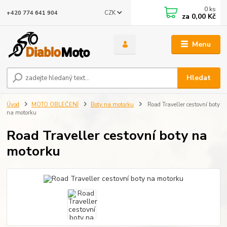
0
ks
CZK
+420 774 641 904
za
0,00 Kč
Menu
Hledat
Úvod
MOTO OBLEČENÍ
Boty na motorku
Road Traveller cestovní boty
na motorku
Road Traveller cestovní boty na
motorku