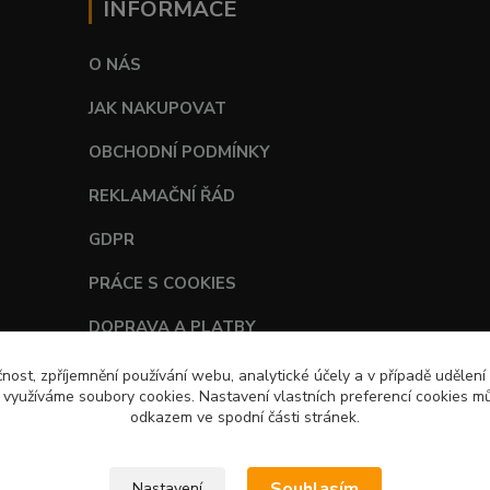
INFORMACE
O NÁS
JAK NAKUPOVAT
OBCHODNÍ PODMÍNKY
REKLAMAČNÍ ŘÁD
GDPR
PRÁCE S COOKIES
DOPRAVA A PLATBY
TABULKY VELIKOSTÍ
čnost, zpříjemnění používání webu, analytické účely a v případě udělení
y využíváme soubory cookies. Nastavení vlastních preferencí cookies mů
odkazem ve spodní části stránek.
Souhlasím
Nastavení