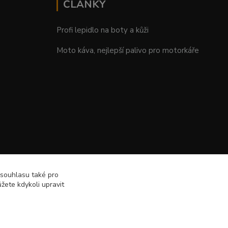
ČLÁNKY
Profi lepidlo na boty a kůži
Moto káva, nejlepší palivo pro motorkáře
 souhlasu také pro
žete kdykoli upravit