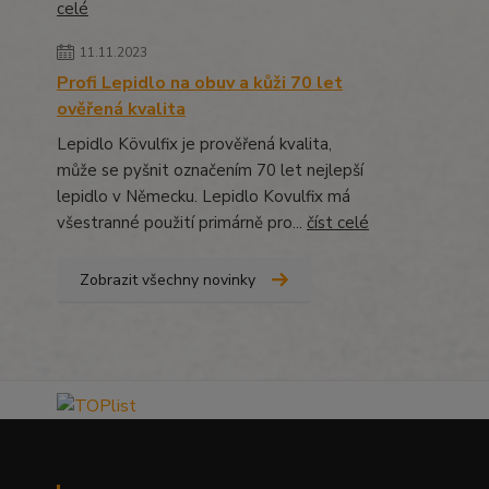
celé
11.11.2023
Profi Lepidlo na obuv a kůži 70 let
ověřená kvalita
Lepidlo Kövulfix je prověřená kvalita,
může se pyšnit označením 70 let nejlepší
lepidlo v Německu. Lepidlo Kovulfix má
všestranné použití primárně pro...
číst celé
Zobrazit všechny novinky