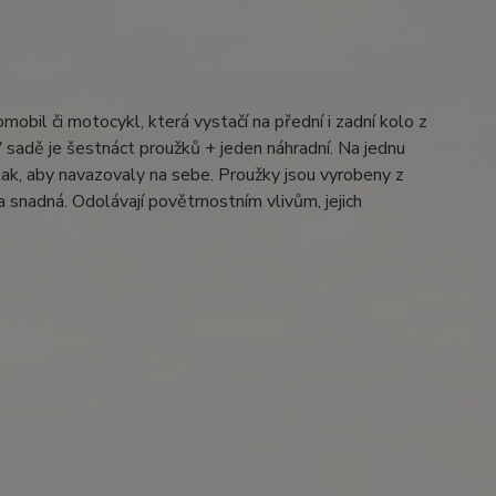
mobil či motocykl, která vystačí na přední i zadní kolo z
V sadě je šestnáct proužků + jeden náhradní. Na jednu
 tak, aby navazovaly na sebe. Proužky jsou vyrobeny z
a snadná. Odolávají povětrnostním vlivům, jejich