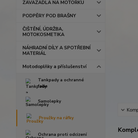
ZAVAZADLA NA MOTORKU
PODPĚRY POD BRAŠNY
ČIŠTĚNÍ, ÚDRŽBA,
MOTOKOSMETIKA
NÁHRADNÍ DÍLY A SPOTŘEBNÍ
MATERIÁL
Motodoplňky a příslušenství
Tankpady a ochranné
folie
Samolepky
Kompl
Proužky na ráfky
Komple
Ochrana proti odcizení