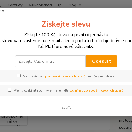
y
Kontakty
Velkoobchod
lp
Blog
Nevíte
Získejte slevu
Hledat
+420
Získejte 100 Kč slevu na první objednávku
 slevu Vám zašleme na e-mail a lze jej uplatnit při objednávce na
Kč. Platí pro nové zákazníky.
otodoplňky a příslušenství
Proužky na ráfky
Reflexní proužky na ráf
exní proužky na ráfky motocyklu
Odeslat
kosti ráfku
Souhlasím se
zpracováním osobních údajů
pro účely registrace.
Přeji si odebírat novinky e-mailem dle
podmínek zpracování osobních údajů.
Reflex
nasvíc
Zavřít
motocyk
motocy
šestná