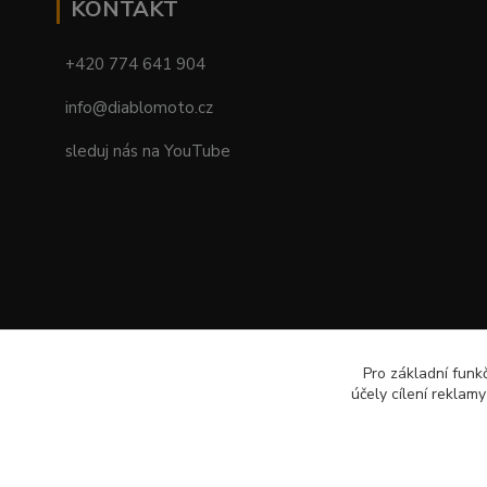
KONTAKT
+420 774 641 904
info@diablomoto.cz
sleduj nás na YouTube
Pro základní funk
účely cílení reklam