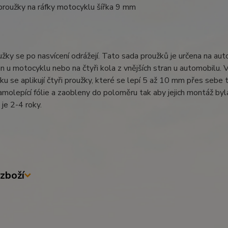
proužky na ráfky motocyklu šířka 9 mm
žky se po nasvícení odrážejí. Tato sada proužků je určena na auto
n u motocyklu nebo na čtyři kola z vnějších stran u automobilu. 
fku se aplikují čtyři proužky, které se lepí 5 až 10 mm přes sebe
samolepící fólie a zaobleny do poloměru tak aby jejich montáž byl
 je 2-4 roky.
zboží