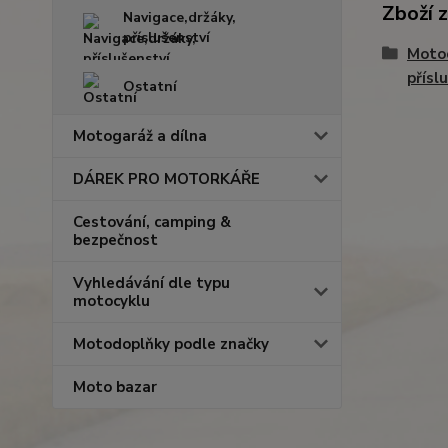
Zboží 
Navigace,držáky,
příslušenství
Moto
přísl
Ostatní
Motogaráž a dílna
DÁREK PRO MOTORKÁŘE
Cestování, camping &
bezpečnost
Vyhledávání dle typu
motocyklu
Motodoplňky podle značky
Moto bazar