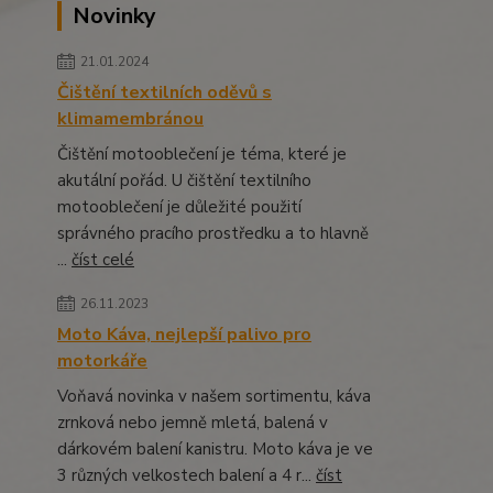
Novinky
21.01.2024
Čištění textilních oděvů s
klimamembránou
Čištění motooblečení je téma, které je
akutální pořád. U čištění textilního
motooblečení je důležité použití
správného pracího prostředku a to hlavně
...
číst celé
26.11.2023
Moto Káva, nejlepší palivo pro
motorkáře
Voňavá novinka v našem sortimentu, káva
zrnková nebo jemně mletá, balená v
dárkovém balení kanistru. Moto káva je ve
3 různých velkostech balení a 4 r...
číst