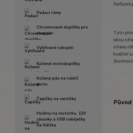
Reflexní 
Padací rámy
Chromované doplňky pro
Tyto prou
chopper
obou stra
stranu rá
Vyhřívané rukojeti
kvalitní 
životnost
Kožené motodoplňky
Kožený pás na nádrž
moto
Čepičky na ventilky
Původ 
Hodiny na motorku, 12V
zásuvky a USB nabíječky
na řídítka