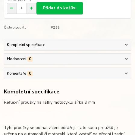
346 Kč
bez DPH
Přidat do košíku
Číslo produktu:
PZ88
Kompletní specifikace
Hodnocení
0
Komentáře
0
Kompletní specifikace
Reflexní proužky na ráfky motocyklu šířka 9 mm
Tyto proužky se po nasvícení odrážejí. Tato sada proužků je
určena na automobil či motocykl, která vystačí na přední i zadní