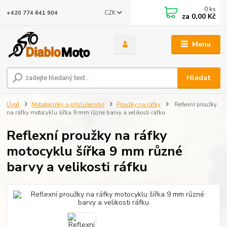
0
ks
CZK
+420 774 641 904
za
0,00 Kč
Menu
Hledat
Úvod
Motodoplňky a příslušenství
Proužky na ráfky
Reflexní proužky
na ráfky motocyklu šířka 9 mm různé barvy a velikosti ráfku
Reflexní proužky na ráfky
motocyklu šířka 9 mm různé
barvy a velikosti ráfku