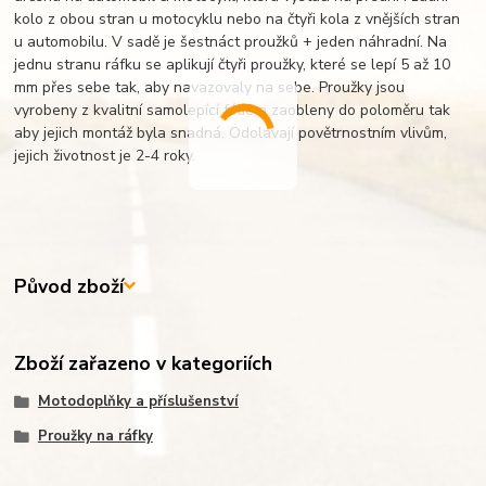
kolo z obou stran u motocyklu nebo na čtyři kola z vnějších stran
u automobilu. V sadě je šestnáct proužků + jeden náhradní. Na
jednu stranu ráfku se aplikují čtyři proužky, které se lepí 5 až 10
mm přes sebe tak, aby navazovaly na sebe. Proužky jsou
vyrobeny z kvalitní samolepící fólie a zaobleny do poloměru tak
aby jejich montáž byla snadná. Odolávají povětrnostním vlivům,
jejich životnost je 2-4 roky.
Původ zboží
Zboží zařazeno v kategoriích
Motodoplňky a příslušenství
Proužky na ráfky