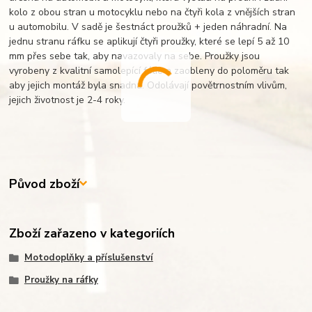
kolo z obou stran u motocyklu nebo na čtyři kola z vnějších stran
u automobilu. V sadě je šestnáct proužků + jeden náhradní. Na
jednu stranu ráfku se aplikují čtyři proužky, které se lepí 5 až 10
mm přes sebe tak, aby navazovaly na sebe. Proužky jsou
vyrobeny z kvalitní samolepící fólie a zaobleny do poloměru tak
aby jejich montáž byla snadná. Odolávají povětrnostním vlivům,
jejich životnost je 2-4 roky.
Původ zboží
Zboží zařazeno v kategoriích
Motodoplňky a příslušenství
Proužky na ráfky