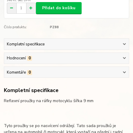
346 Kč
bez DPH
Přidat do košíku
Číslo produktu:
PZ88
Kompletní specifikace
Hodnocení
0
Komentáře
0
Kompletní specifikace
Reflexní proužky na ráfky motocyklu šířka 9 mm
Tyto proužky se po nasvícení odrážejí. Tato sada proužků je
určena na automobil či motocykl, která vystačí na přední i zadní