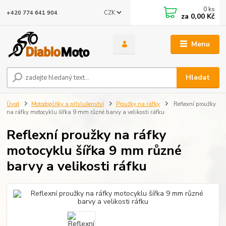
0
ks
CZK
+420 774 641 904
za
0,00 Kč
Menu
Hledat
Úvod
Motodoplňky a příslušenství
Proužky na ráfky
Reflexní proužky
na ráfky motocyklu šířka 9 mm různé barvy a velikosti ráfku
Reflexní proužky na ráfky
motocyklu šířka 9 mm různé
barvy a velikosti ráfku