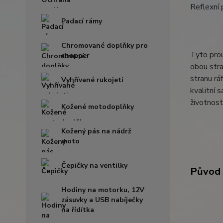
Reflexní 
Padací rámy
Chromované doplňky pro
Tyto prou
chopper
obou stra
stranu rá
Vyhřívané rukojeti
kvalitní 
životnost
Kožené motodoplňky
Kožený pás na nádrž
moto
Čepičky na ventilky
Původ 
Hodiny na motorku, 12V
zásuvky a USB nabíječky
na řídítka