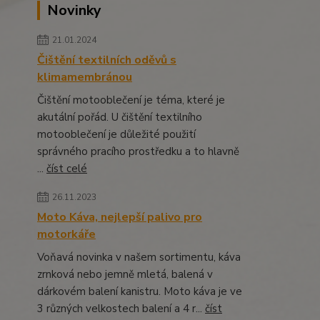
Novinky
21.01.2024
Čištění textilních oděvů s
klimamembránou
Čištění motooblečení je téma, které je
akutální pořád. U čištění textilního
motooblečení je důležité použití
správného pracího prostředku a to hlavně
...
číst celé
26.11.2023
Moto Káva, nejlepší palivo pro
motorkáře
Voňavá novinka v našem sortimentu, káva
zrnková nebo jemně mletá, balená v
dárkovém balení kanistru. Moto káva je ve
3 různých velkostech balení a 4 r...
číst