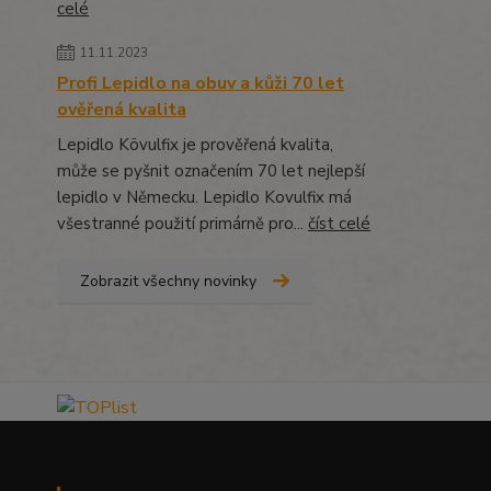
celé
11.11.2023
Profi Lepidlo na obuv a kůži 70 let
ověřená kvalita
Lepidlo Kövulfix je prověřená kvalita,
může se pyšnit označením 70 let nejlepší
lepidlo v Německu. Lepidlo Kovulfix má
všestranné použití primárně pro...
číst celé
Zobrazit všechny novinky