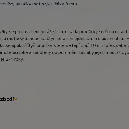
proužky na ráfky motocyklu šířka 9 mm
žky se po nasvícení odrážejí. Tato sada proužků je určena na auto
n u motocyklu nebo na čtyři kola z vnějších stran u automobilu. 
fku se aplikují čtyři proužky, které se lepí 5 až 10 mm přes sebe
samolepící fólie a zaobleny do poloměru tak aby jejich montáž byl
 je 2-4 roky.
zboží