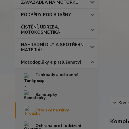
ZAVAZADLA NA MOTORKU
PODPĚRY POD BRAŠNY
ČIŠTĚNÍ, ÚDRŽBA,
MOTOKOSMETIKA
NÁHRADNÍ DÍLY A SPOTŘEBNÍ
MATERIÁL
Motodoplňky a příslušenství
Tankpady a ochranné
folie
Samolepky
Kompl
Proužky na ráfky
Komple
Ochrana proti odcizení