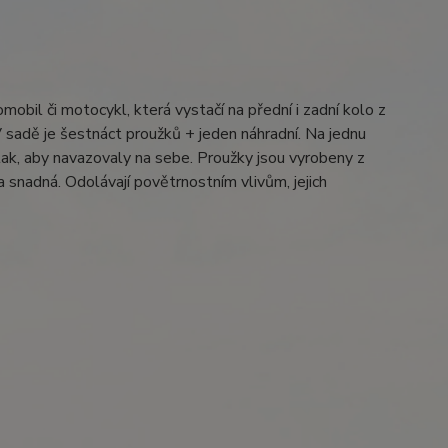
mobil či motocykl, která vystačí na přední i zadní kolo z
V sadě je šestnáct proužků + jeden náhradní. Na jednu
 tak, aby navazovaly na sebe. Proužky jsou vyrobeny z
a snadná. Odolávají povětrnostním vlivům, jejich