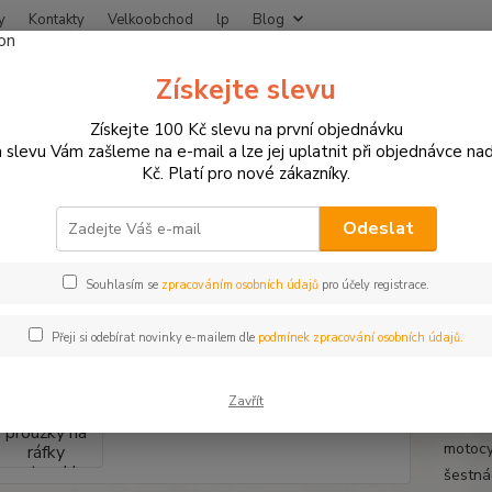
y
Kontakty
Velkoobchod
lp
Blog
Nevíte
Získejte slevu
Hledat
+420
Získejte 100 Kč slevu na první objednávku
 slevu Vám zašleme na e-mail a lze jej uplatnit při objednávce na
Kč. Platí pro nové zákazníky.
otodoplňky a příslušenství
Proužky na ráfky
Reflexní proužky na ráf
exní proužky na ráfky motocyklu
Odeslat
kosti ráfku
Souhlasím se
zpracováním osobních údajů
pro účely registrace.
Přeji si odebírat novinky e-mailem dle
podmínek zpracování osobních údajů.
Reflex
nasvíc
Zavřít
motocyk
motocy
šestná