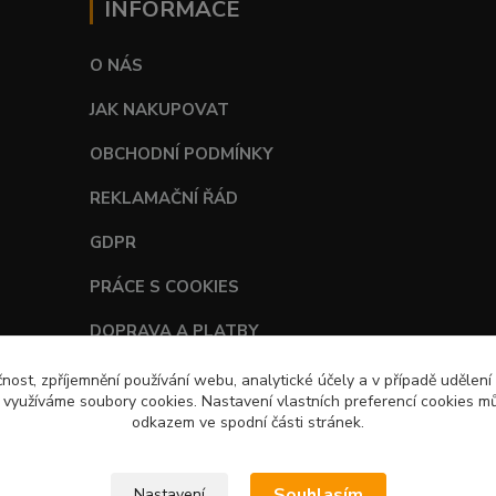
INFORMACE
O NÁS
JAK NAKUPOVAT
OBCHODNÍ PODMÍNKY
REKLAMAČNÍ ŘÁD
GDPR
PRÁCE S COOKIES
DOPRAVA A PLATBY
TABULKY VELIKOSTÍ
čnost, zpříjemnění používání webu, analytické účely a v případě udělení
y využíváme soubory cookies. Nastavení vlastních preferencí cookies mů
odkazem ve spodní části stránek.
Souhlasím
Nastavení