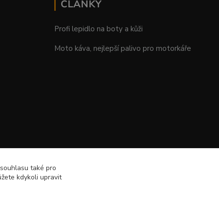
ČLÁNKY
Profi lepidlo na boty a kůži
Moto káva, nejlepší palivo pro motorkáře
 souhlasu také pro
žete kdykoli upravit