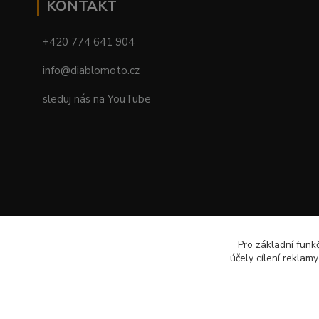
KONTAKT
+420 774 641 904
info@diablomoto.cz
sleduj nás na YouTube
Pro základní funk
účely cílení reklam