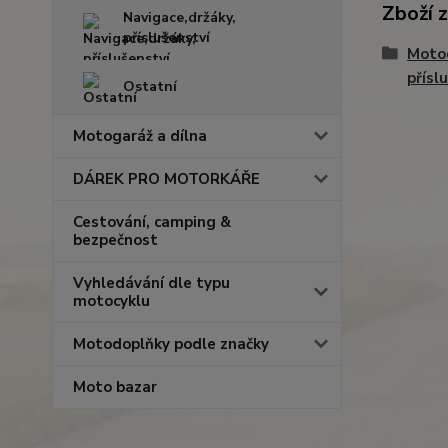
Zboží 
Navigace,držáky,
příslušenství
Moto
přísl
Ostatní
Motogaráž a dílna
DÁREK PRO MOTORKÁŘE
Cestování, camping &
bezpečnost
Vyhledávání dle typu
motocyklu
Motodoplňky podle značky
Moto bazar