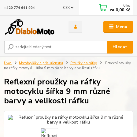
0
ks
CZK
+420 774 641 904
za
0,00 Kč
Menu
Hledat
Úvod
Motodoplňky a příslušenství
Proužky na ráfky
Reflexní proužky
na ráfky motocyklu šířka 9 mm různé barvy a velikosti ráfku
Reflexní proužky na ráfky
motocyklu šířka 9 mm různé
barvy a velikosti ráfku