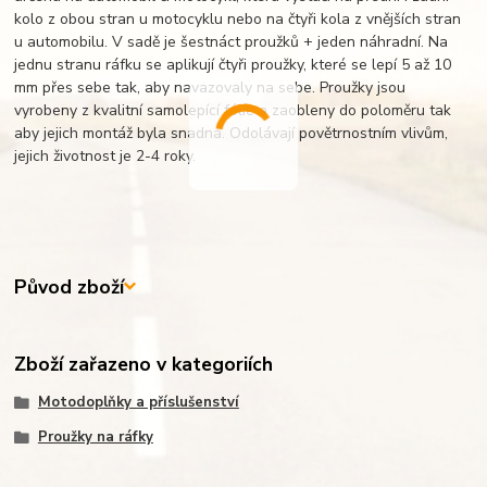
kolo z obou stran u motocyklu nebo na čtyři kola z vnějších stran
u automobilu. V sadě je šestnáct proužků + jeden náhradní. Na
jednu stranu ráfku se aplikují čtyři proužky, které se lepí 5 až 10
mm přes sebe tak, aby navazovaly na sebe. Proužky jsou
vyrobeny z kvalitní samolepící fólie a zaobleny do poloměru tak
aby jejich montáž byla snadná. Odolávají povětrnostním vlivům,
jejich životnost je 2-4 roky.
Původ zboží
Zboží zařazeno v kategoriích
Motodoplňky a příslušenství
Proužky na ráfky