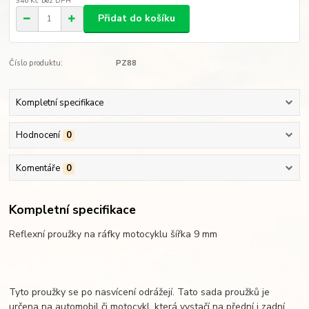
346 Kč
bez DPH
Přidat do košíku
Číslo produktu:
PZ88
Kompletní specifikace
Hodnocení
0
Komentáře
0
Kompletní specifikace
Reflexní proužky na ráfky motocyklu šířka 9 mm
Tyto proužky se po nasvícení odrážejí. Tato sada proužků je
určena na automobil či motocykl, která vystačí na přední i zadní