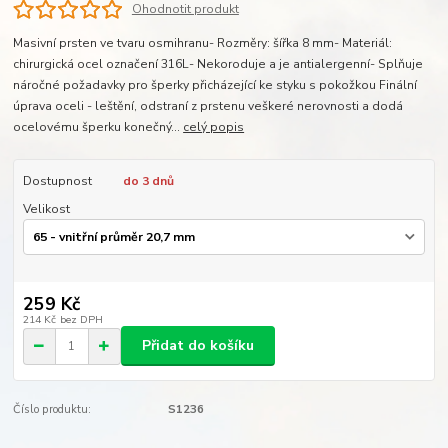
Ohodnotit produkt
Masivní prsten ve tvaru osmihranu- Rozměry: šířka 8 mm- Materiál:
chirurgická ocel označení 316L- Nekoroduje a je antialergenní- Splňuje
náročné požadavky pro šperky přicházející ke styku s pokožkou Finální
úprava oceli - leštění, odstraní z prstenu veškeré nerovnosti a dodá
ocelovému šperku konečný...
celý popis
Dostupnost
do 3 dnů
Velikost
259 Kč
214 Kč
bez DPH
Přidat do košíku
Číslo produktu:
S1236