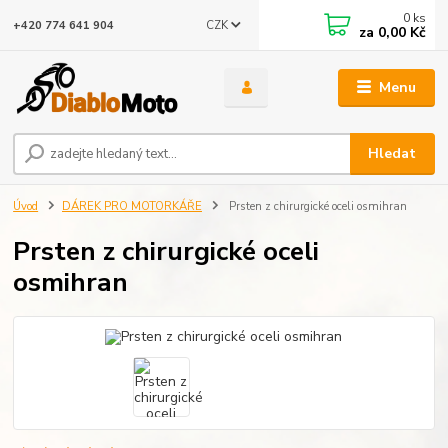
0
ks
CZK
+420 774 641 904
za
0,00 Kč
Menu
Hledat
Úvod
DÁREK PRO MOTORKÁŘE
Prsten z chirurgické oceli osmihran
Prsten z chirurgické oceli
osmihran