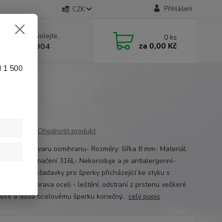
Přihlášení
CZK
 si rady? Zavolejte.
0
ks
za
0,00 Kč
 774 641 904
d 1 500
Ohodnotit produkt
í prsten ve tvaru osmihranu- Rozměry: šířka 8 mm- Materiál:
gická ocel označení 316L- Nekoroduje a je antialergenní-
e náročné požadavky pro šperky přicházející ke styku s
u Finální úprava oceli - leštění, odstraní z prstenu veškeré
osti a dodá ocelovému šperku konečný...
celý popis