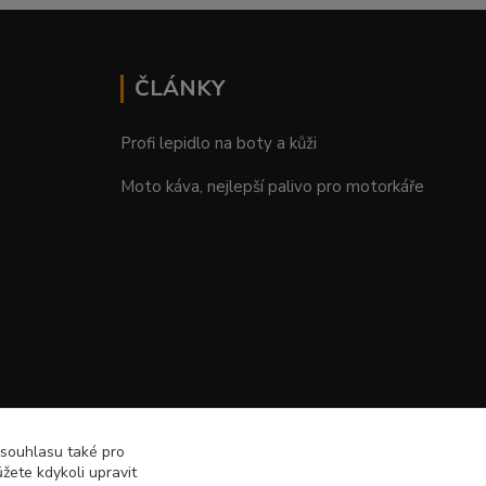
ČLÁNKY
Profi lepidlo na boty a kůži
Moto káva, nejlepší palivo pro motorkáře
 souhlasu také pro
žete kdykoli upravit