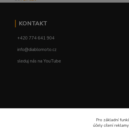
KONTAKT
+420 774 641 904
info@diablomoto.cz
sleduj nás na YouTube
Pro základní funk
účely cílení reklam