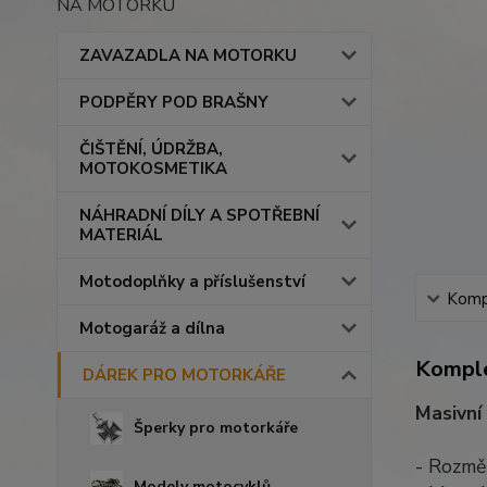
NA MOTORKU
ZAVAZADLA NA MOTORKU
PODPĚRY POD BRAŠNY
ČIŠTĚNÍ, ÚDRŽBA,
MOTOKOSMETIKA
NÁHRADNÍ DÍLY A SPOTŘEBNÍ
MATERIÁL
Motodoplňky a příslušenství
Kompl
Motogaráž a dílna
Komple
DÁREK PRO MOTORKÁŘE
Masivní
Šperky pro motorkáře
- Rozmě
Modely motocyklů