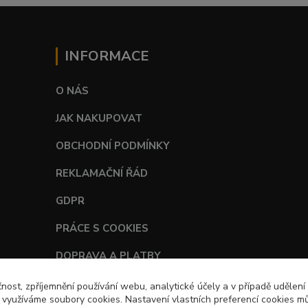
INFORMACE
O NÁS
JAK NAKUPOVAT
OBCHODNÍ PODMÍNKY
REKLAMAČNÍ ŘÁD
GDPR
PRÁCE S COOKIES
DOPRAVA A PLATBY
TABULKY VELIKOSTÍ
čnost, zpříjemnění používání webu, analytické účely a v případě udělení
y využíváme soubory cookies. Nastavení vlastních preferencí cookies mů