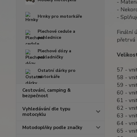
- Materi
- Nekoro
Hrnky pro motorkáře
- Splňuj
Plechové cedule a
Finální 
pohlednice
přetrvá 
Plechové dózy a
Velikost
pokladničky
57 - vn
Ostatní dárky pro
motorkáře
58 - vn
59 - vn
Cestování, camping &
60 - vn
bezpečnost
61 - vn
62 - vn
Vyhledávání dle typu
motocyklu
63 - vn
64 - vn
Motodoplňky podle značky
65 - vn