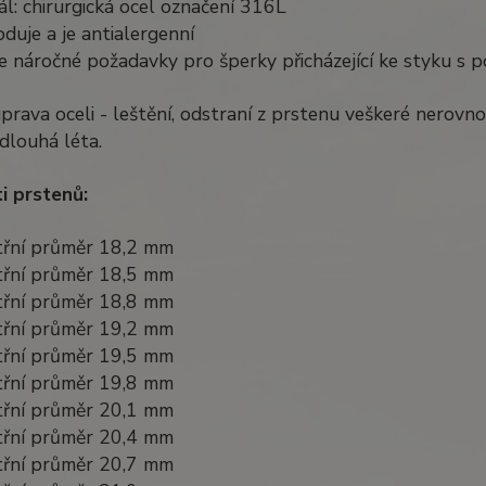
ál: chirurgická ocel označení 316L
duje a je antialergenní
e náročné požadavky pro šperky přicházející ke styku s 
úprava oceli - leštění, odstraní z prstenu veškeré nerov
dlouhá léta.
i prstenů:
itřní průměr 18,2 mm
itřní průměr 18,5 mm
itřní průměr 18,8 mm
itřní průměr 19,2 mm
itřní průměr 19,5 mm
itřní průměr 19,8 mm
itřní průměr 20,1 mm
itřní průměr 20,4 mm
itřní průměr 20,7 mm