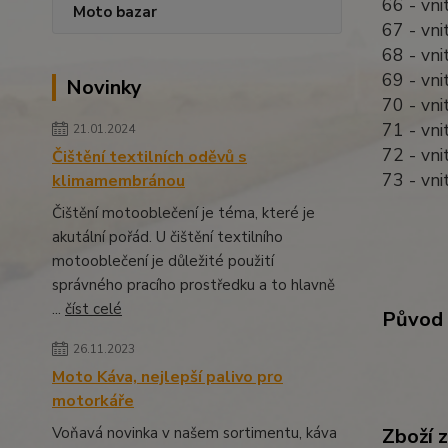
66 - vn
Moto bazar
67 - vn
68 - vn
69 - vn
Novinky
70 - vn
71 - vn
21.01.2024
72 - vn
Čištění textilních oděvů s
73 - vn
klimamembránou
Čištění motooblečení je téma, které je
akutální pořád. U čištění textilního
motooblečení je důležité použití
správného pracího prostředku a to hlavně
...
číst celé
Původ 
26.11.2023
Moto Káva, nejlepší palivo pro
motorkáře
Voňavá novinka v našem sortimentu, káva
Zboží 