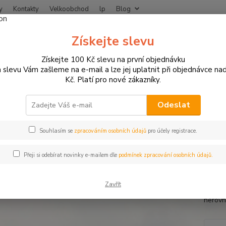
y
Kontakty
Velkoobchod
lp
Blog
Nevíte
Získejte slevu
Hledat
+420
Získejte 100 Kč slevu na první objednávku
 slevu Vám zašleme na e-mail a lze jej uplatnit při objednávce na
Kč. Platí pro nové zákazníky.
DÁREK PRO MOTORKÁŘE
Prsten z chirurgické oceli osmihran
en z chirurgické oceli osmihran
Odeslat
Souhlasím se
zpracováním osobních údajů
pro účely registrace.
Masivn
Přeji si odebírat novinky e-mailem dle
podmínek zpracování osobních údajů.
chirur
Splňuj
Zavřít
pokožko
nerovn