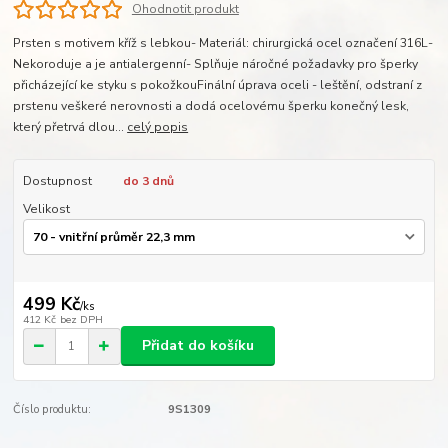
Ohodnotit produkt
Prsten s motivem kříž s lebkou- Materiál: chirurgická ocel označení 316L-
Nekoroduje a je antialergenní- Splňuje náročné požadavky pro šperky
přicházející ke styku s pokožkouFinální úprava oceli - leštění, odstraní z
prstenu veškeré nerovnosti a dodá ocelovému šperku konečný lesk,
který přetrvá dlou...
celý popis
Dostupnost
do 3 dnů
Velikost
499 Kč
/
ks
412 Kč
bez DPH
Přidat do košíku
Číslo produktu:
9S1309