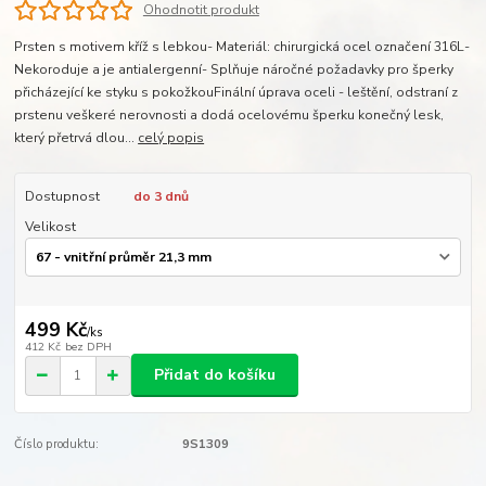
Ohodnotit produkt
Prsten s motivem kříž s lebkou- Materiál: chirurgická ocel označení 316L-
Nekoroduje a je antialergenní- Splňuje náročné požadavky pro šperky
přicházející ke styku s pokožkouFinální úprava oceli - leštění, odstraní z
prstenu veškeré nerovnosti a dodá ocelovému šperku konečný lesk,
který přetrvá dlou...
celý popis
Dostupnost
do 3 dnů
Velikost
499 Kč
/
ks
412 Kč
bez DPH
Přidat do košíku
Číslo produktu:
9S1309