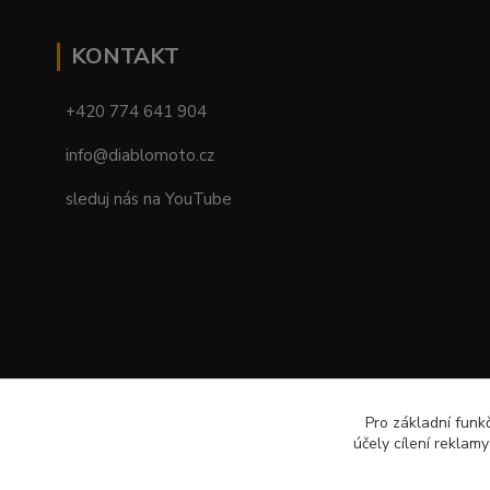
KONTAKT
+420 774 641 904
info@diablomoto.cz
sleduj nás na YouTube
Pro základní funk
účely cílení reklam