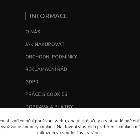
INFORMACE
O NÁS
JAK NAKUPOVAT
OBCHODNÍ PODMÍNKY
REKLAMAČNÍ ŘÁD
GDPR
PRÁCE S COOKIES
DOPRAVA A PLATBY
TABULKY VELIKOSTÍ
čnost, zpříjemnění používání webu, analytické účely a v případě udělení
y využíváme soubory cookies. Nastavení vlastních preferencí cookies mů
odkazem ve spodní části stránek.