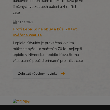
dárkovém balení kanistru. Moto káva je ve
3 různých velkostech balení a 4 r...
číst
celé
11.11.2023
Profi Lepidlo na obuv a kůži 70 let
ověřená kvalita
Lepidlo Kövulfix je prověřená kvalita,
může se pyšnit označením 70 let nejlepší
lepidlo v Německu. Lepidlo Kovulfix má
všestranné použití primárně pro...
číst celé
Zobrazit všechny novinky