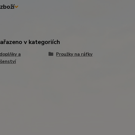
zboží
zařazeno v kategoriích
doplňky a
Proužky na ráfky
ušenství