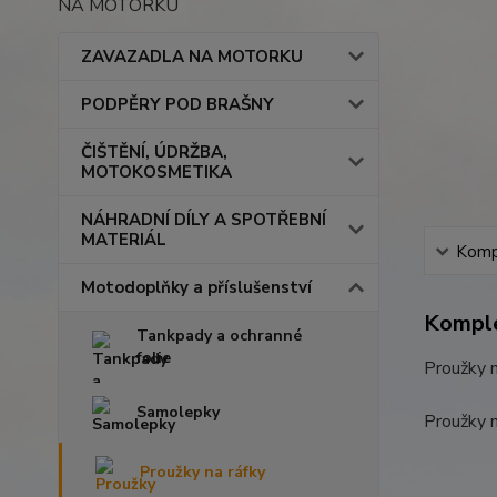
NA MOTORKU
ZAVAZADLA NA MOTORKU
PODPĚRY POD BRAŠNY
ČIŠTĚNÍ, ÚDRŽBA,
MOTOKOSMETIKA
NÁHRADNÍ DÍLY A SPOTŘEBNÍ
MATERIÁL
Kompl
Motodoplňky a příslušenství
Komple
Tankpady a ochranné
folie
Proužky n
Samolepky
Proužky n
Proužky na ráfky