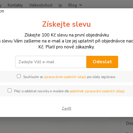
y
Kontakty
Velkoobchod
lp
Blog
Nevíte
Získejte slevu
Hledat
+420
Získejte 100 Kč slevu na první objednávku
 slevu Vám zašleme na e-mail a lze jej uplatnit při objednávce na
Kč. Platí pro nové zákazníky.
otodoplňky a příslušenství
Proužky na ráfky
Proužky na ráfky endur
žky na ráfky enduro cross moto
Odeslat
Souhlasím se
zpracováním osobních údajů
pro účely registrace.
Proužk
Přeji si odebírat novinky e-mailem dle
podmínek zpracování osobních údajů.
koly r
dodají
Zavřít
Dos