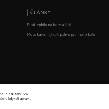
ČLÁNKY
Profi lepidlo na boty a kůži
Moto káva, nejlepší palivo pro motorkáře
 souhlasu také pro
žete kdykoli upravit