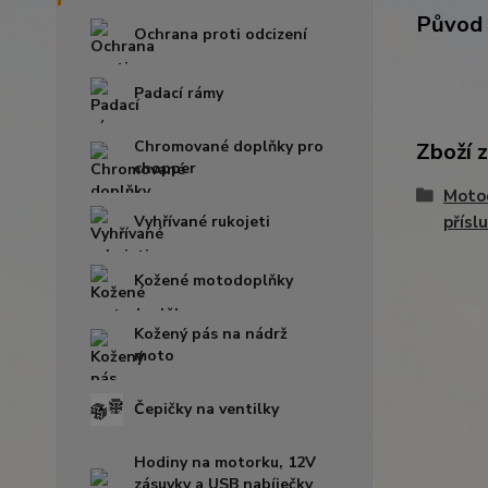
Původ 
Ochrana proti odcizení
Padací rámy
Chromované doplňky pro
Zboží 
chopper
Moto
Vyhřívané rukojeti
přísl
Kožené motodoplňky
Kožený pás na nádrž
moto
Čepičky na ventilky
Hodiny na motorku, 12V
zásuvky a USB nabíječky