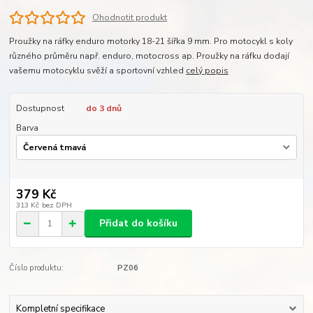
Ohodnotit produkt
Proužky na ráfky enduro motorky 18-21 šířka 9 mm. Pro motocykl s koly
různého průměru např. enduro, motocross ap. Proužky na ráfku dodají
vašemu motocyklu svěží a sportovní vzhled
celý popis
Dostupnost
do 3 dnů
Barva
379 Kč
313 Kč
bez DPH
Přidat do košíku
Číslo produktu:
PZ06
Kompletní specifikace