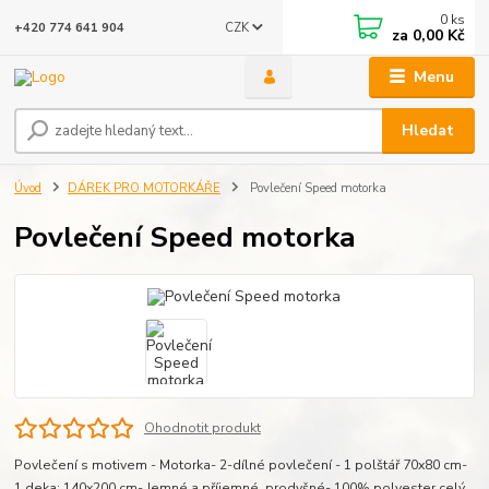
0
ks
CZK
+420 774 641 904
za
0,00 Kč
Menu
Hledat
Úvod
DÁREK PRO MOTORKÁŘE
Povlečení Speed motorka
Povlečení Speed motorka
Ohodnotit produkt
Povlečení s motivem - Motorka- 2-dílné povlečení - 1 polštář 70x80 cm-
1 deka: 140x200 cm- Jemné a příjemné, prodyšné- 100% polyester
celý