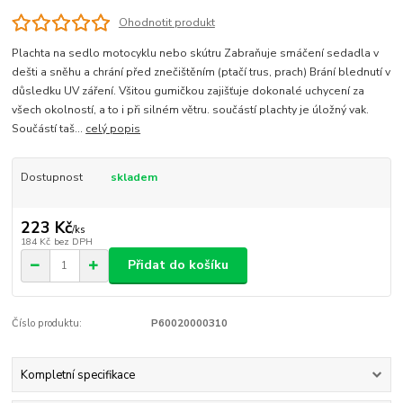
Ohodnotit produkt
Plachta na sedlo motocyklu nebo skútru Zabraňuje smáčení sedadla v
dešti a sněhu a chrání před znečištěním (ptačí trus, prach) Brání blednutí v
důsledku UV záření. Všitou gumičkou zajišťuje dokonalé uchycení za
všech okolností, a to i při silném větru. součástí plachty je úložný vak.
Součástí taš...
celý popis
Dostupnost
skladem
223 Kč
/
ks
184 Kč
bez DPH
Přidat do košíku
Číslo produktu:
P60020000310
Kompletní specifikace