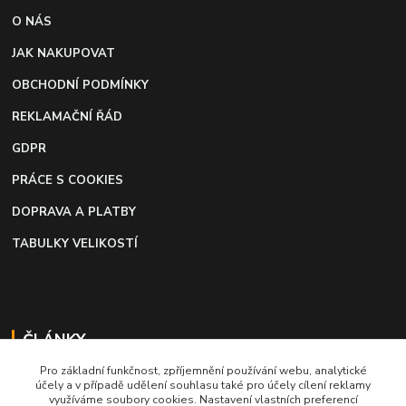
O NÁS
JAK NAKUPOVAT
OBCHODNÍ PODMÍNKY
REKLAMAČNÍ ŘÁD
GDPR
PRÁCE S COOKIES
DOPRAVA A PLATBY
TABULKY VELIKOSTÍ
ČLÁNKY
Pro základní funkčnost, zpříjemnění používání webu, analytické
Profi lepidlo na boty a kůži
účely a v případě udělení souhlasu také pro účely cílení reklamy
využíváme soubory cookies. Nastavení vlastních preferencí