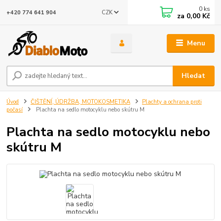
0
ks
CZK
+420 774 641 904
za
0,00 Kč
Menu
Hledat
Úvod
ČIŠTĚNÍ, ÚDRŽBA, MOTOKOSMETIKA
Plachty a ochrana proti
počasí
Plachta na sedlo motocyklu nebo skútru M
Plachta na sedlo motocyklu nebo
skútru M