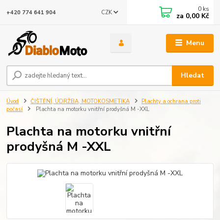
0
ks
CZK
+420 774 641 904
za
0,00 Kč
Menu
Hledat
Úvod
ČIŠTĚNÍ, ÚDRŽBA, MOTOKOSMETIKA
Plachty a ochrana proti
počasí
Plachta na motorku vnitřní prodyšná M -XXL
Plachta na motorku vnitřní
prodyšná M -XXL