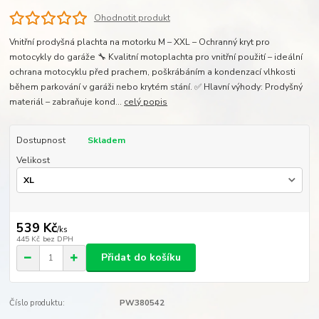
Ohodnotit produkt
Vnitřní prodyšná plachta na motorku M – XXL – Ochranný kryt pro
motocykly do garáže 🔧 Kvalitní motoplachta pro vnitřní použití – ideální
ochrana motocyklu před prachem, poškrábáním a kondenzací vlhkosti
během parkování v garáži nebo krytém stání. ✅ Hlavní výhody: Prodyšný
materiál – zabraňuje kond...
celý popis
Dostupnost
Skladem
Velikost
539 Kč
/
ks
445 Kč
bez DPH
Přidat do košíku
Číslo produktu:
PW380542