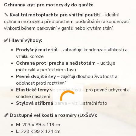
Ochranný kryt pro motocykly do garáže
🔧
Kvalitní motoplachta pro vnitřní použití
– ideální
ochrana motocyklu před prachem, poškrábáním a kondenzací
vlhkosti během parkování v garáži nebo krytém stání.
✅
Hlavní výhody:
Prodyšný materiál
– zabraňuje kondenzaci vlhkosti a
vzniku koroze
Ochrana proti prachu a nečistotám
– udržuje
motocykl v perfektním stavu
Pevné dvojité švy
– zajišťují dlouhou životnost a
odolnost proti roztržení
Elastické lemy
ve spodní části – pro pevné uchycení a
snadné nasazení
Stylová stříbrná barva
– viz ilustrační foto
📏
Dostupné velikosti a rozměry (DxŠxV):
M
: 203 × 89 × 119 cm
L
: 228 × 99 × 124 cm