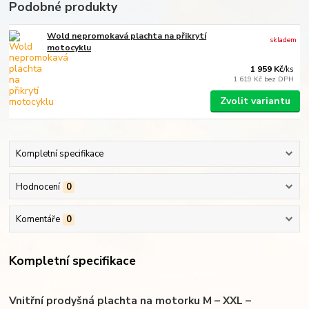
Podobné produkty
Wold nepromokavá plachta na přikrytí
skladem
motocyklu
1 959 Kč
/
ks
1 619 Kč
bez DPH
Zvolit variantu
Kompletní specifikace
Hodnocení
0
Komentáře
0
Kompletní specifikace
Vnitřní prodyšná plachta na motorku M – XXL –