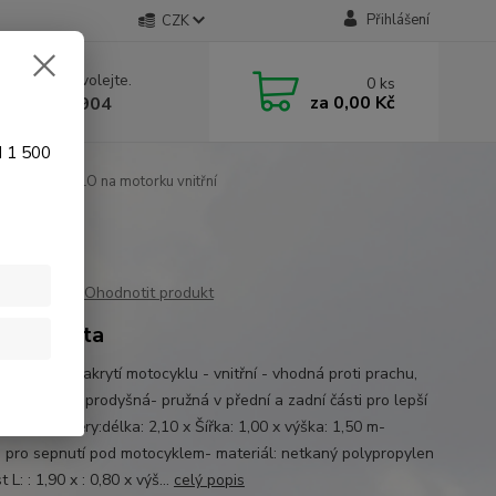
Přihlášení
CZK
 si rady? Zavolejte.
0
ks
za
0,00 Kč
 774 641 904
d 1 500
Plachta POLO na motorku vnitřní
Ohodnotit produkt
řní plachta
a POLO na zakrytí motocyklu - vnitřní - vhodná proti prachu,
lak chránící, prodyšná- pružná v přední a zadní části pro lepší
vání- rozměry:délka: 2,10 x Šířka: 1,00 x výška: 1,50 m-
 pro sepnutí pod motocyklem- materiál: netkaný polypropylen
t L: : 1,90 x : 0,80 x výš...
celý popis