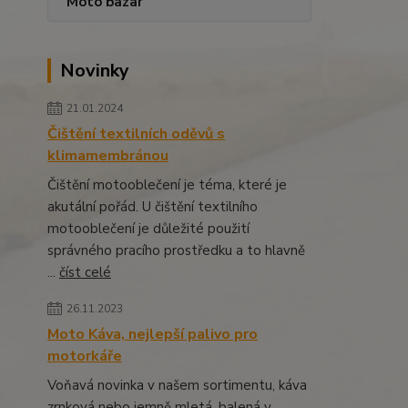
Moto bazar
Novinky
21.01.2024
Čištění textilních oděvů s
klimamembránou
Čištění motooblečení je téma, které je
akutální pořád. U čištění textilního
motooblečení je důležité použití
správného pracího prostředku a to hlavně
...
číst celé
26.11.2023
Moto Káva, nejlepší palivo pro
motorkáře
Voňavá novinka v našem sortimentu, káva
zrnková nebo jemně mletá, balená v