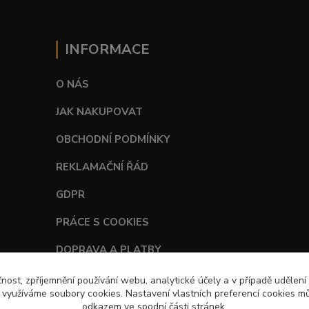
INFORMACE
O NÁS
JAK NAKUPOVAT
OBCHODNÍ PODMÍNKY
REKLAMAČNÍ ŘÁD
GDPR
PRÁCE S COOKIES
DOPRAVA A PLATBY
TABULKY VELIKOSTÍ
čnost, zpříjemnění používání webu, analytické účely a v případě udělení
y využíváme soubory cookies. Nastavení vlastních preferencí cookies mů
odkazem ve spodní části stránek.