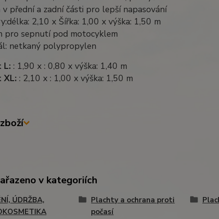
 v přední a zadní části pro lepší napasování
y:délka: 2,10 x Šířka: 1,00 x výška: 1,50 m
h pro sepnutí pod motocyklem
ál: netkaný polypropylen
t L:
: 1,90 x : 0,80 x výška: 1,40 m
t XL:
: 2,10 x : 1,00 x výška: 1,50 m
zboží
zařazeno v kategoriích
ĚNÍ, ÚDRŽBA,
Plachty a ochrana proti
Plac
OKOSMETIKA
počasí