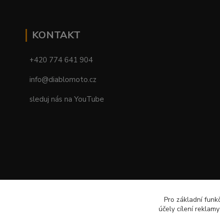
KONTAKT
+420 774 641 904
info@diablomoto.cz
sleduj nás na YouTube
Pro základní funk
účely cílení reklam