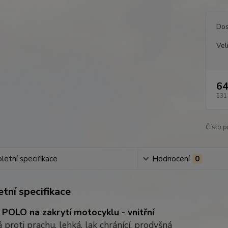
Dos
Vel
64
531
Číslo p
etní specifikace
Hodnocení
0
tní specifikace
 POLO na zakrytí motocyklu - vnitřní
 proti prachu, lehká, lak chránící, prodyšná