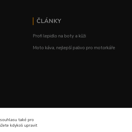
ČLÁNKY
Profi lepidlo na boty a kůži
Moto káva, nejlepší palivo pro motorkáře
 souhlasu také pro
žete kdykoli upravit