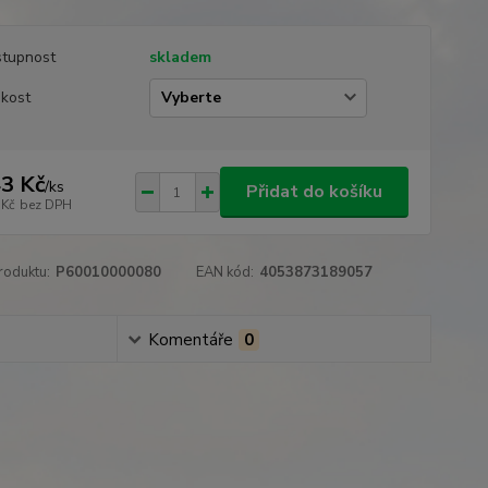
tupnost
skladem
ikost
3 Kč
/
ks
Přidat do košíku
 Kč
bez DPH
roduktu:
P60010000080
EAN kód:
4053873189057
Komentáře
0