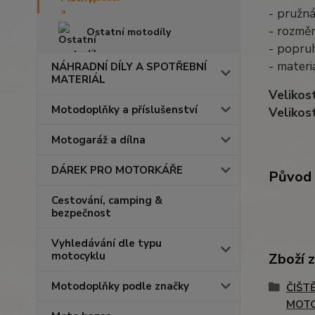
- pružná
- rozměr
Ostatní motodíly
- popru
- materi
NÁHRADNÍ DÍLY A SPOTŘEBNÍ
MATERIÁL
Velikos
Motodoplňky a příslušenství
Velikos
Motogaráž a dílna
DÁREK PRO MOTORKÁŘE
Původ 
Cestování, camping &
bezpečnost
Vyhledávání dle typu
motocyklu
Zboží 
Motodoplňky podle značky
ČIŠT
MOT