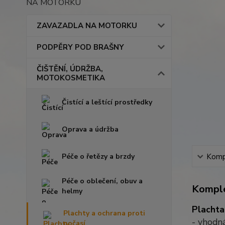
NA MOTORKU
ZAVAZADLA NA MOTORKU
PODPĚRY POD BRAŠNY
ČIŠTĚNÍ, ÚDRŽBA,
MOTOKOSMETIKA
Čistící a leštící prostředky
Oprava a údržba
Péče o řetězy a brzdy
Kompl
Péče o oblečení, obuv a
Komple
helmy
Plachta
Plachty a ochrana proti
- vhodná
počasí