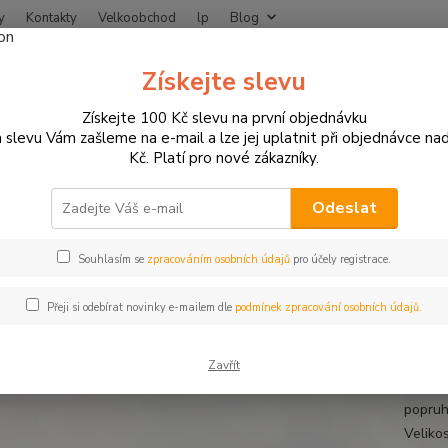
y
Kontakty
Velkoobchod
lp
Blog
Nevíte
Získejte slevu
Hledat
+420
Získejte 100 Kč slevu na první objednávku
 slevu Vám zašleme na e-mail a lze jej uplatnit při objednávce na
Kč. Platí pro nové zákazníky.
ČIŠTĚNÍ, ÚDRŽBA, MOTOKOSMETIKA
Plachty a ochrana proti počasí
hta POLO na motorku vnitřní
Odeslat
Souhlasím se
zpracováním osobních údajů
pro účely registrace.
Vnit
Přeji si odebírat novinky e-mailem dle
podmínek zpracování osobních údajů.
Placht
lehká, 
Zavřít
napaso
popruh
Velikos