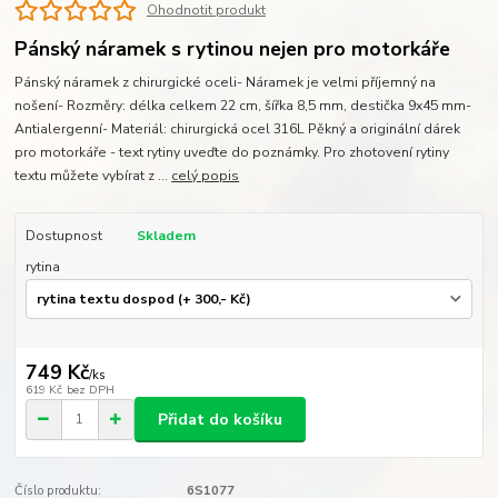
Ohodnotit produkt
Pánský náramek s rytinou nejen pro motorkáře
Pánský náramek z chirurgické oceli- Náramek je velmi příjemný na
nošení- Rozměry: délka celkem 22 cm, šířka 8,5 mm, destička 9x45 mm-
Antialergenní- Materiál: chirurgická ocel 316L Pěkný a originální dárek
pro motorkáře - text rytiny uveďte do poznámky. Pro zhotovení rytiny
textu můžete vybírat z ...
celý popis
Dostupnost
Skladem
rytina
749 Kč
/
ks
619 Kč
bez DPH
Přidat do košíku
Číslo produktu:
6S1077