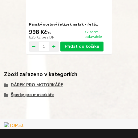
Pánský ocelový řetízek na krk - řetěz
998 Kč
skladem u
/
ks
dodavatele
825 Kč
bez DPH
Přidat do košíku
Zboží zařazeno v kategoriích
DÁREK PRO MOTORKÁŘE
Šperky pro motorkáře