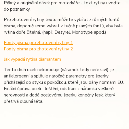
Pěkný a originální dárek pro motorkáře - text rytiny uveďte
do poznámky.
Pro zhotovení rytiny textu můžete vybírat z různých fontů
písma, doporučujeme vybrat z tučně psaných fontů, aby byla
rytina doře čitelná. (např. Desyrel, Monotype apod.)
Fonty písma pro zhotovení rytiny 1
Fonty písma pro zhotovení rytiny 2
Jak vypadá rytina diamantem
Tento druh oceli nekoroduje (náramek tedy nerezaví), je
antialergenní a splňuje náročné parametry pro šperky
přicházející do styku s pokožkou, které jsou dány normami EU.
Finální úprava oceli - leštění, odstraní z náramku veškeré
nerovnosti a dodá ocelovému šperku konečný lesk, který
přetrvá dlouhá léta.