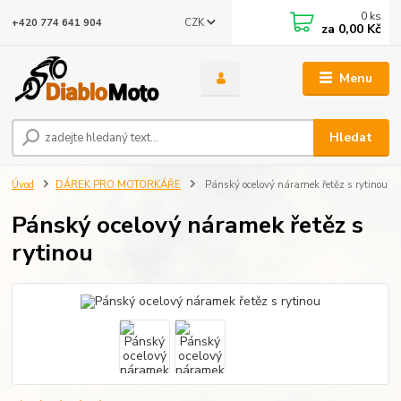
0
ks
CZK
+420 774 641 904
za
0,00 Kč
Menu
Hledat
Úvod
DÁREK PRO MOTORKÁŘE
Pánský ocelový náramek řetěz s rytinou
Pánský ocelový náramek řetěz s
rytinou