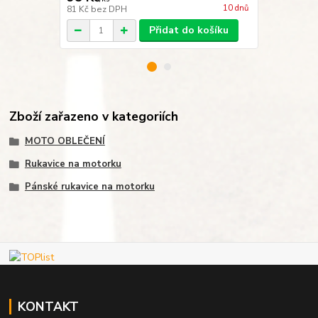
10 dnů
81 Kč
bez DPH
301 Kč
bez 
Přidat do košíku
Zboží zařazeno v kategoriích
MOTO OBLEČENÍ
Rukavice na motorku
Pánské rukavice na motorku
KONTAKT