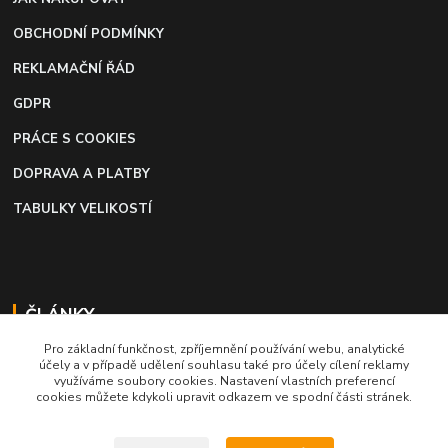
OBCHODNÍ PODMÍNKY
REKLAMAČNÍ ŘÁD
GDPR
PRÁCE S COOKIES
DOPRAVA A PLATBY
TABULKY VELIKOSTÍ
ČLÁNKY
Pro základní funkčnost, zpříjemnění používání webu, analytické
Profi lepidlo na boty a kůži
účely a v případě udělení souhlasu také pro účely cílení reklamy
využíváme soubory cookies. Nastavení vlastních preferencí
Moto káva, nejlepší palivo pro motorkáře
cookies můžete kdykoli upravit odkazem ve spodní části stránek.