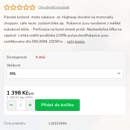
Ohodnotit produkt
Pánské kožené moto rukavice zn. Highway vhodné na motocykly
chopper, cafe racer, custom bike ap. Rukavice jsou vyrobené z měkké
nubukové kůže. - Perforace na horní straně prstů- Nastavitelná šířka na
zápěstí- Lehká vnitřní podšívka (100% polyester)Rukavice jsou
certifikovány dle EN13594: 2015Pro ...
celý popis
Dostupnost
5 dnů
Velikost
1 398 Kč
/
pár
1 155 Kč
bez DPH
Přidat do košíku
Číslo produktu:
L20152604