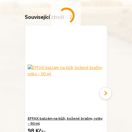
Související zboží
2
EFFAX balzám na kůži, kožené brašny, rolky
S100 impre
- 50 ml
98 Kč
364 Kč
/
ks
/
ks