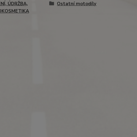
ĚNÍ, ÚDRŽBA,
Ostatní motodíly
OKOSMETIKA