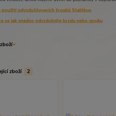
 použití odvzdušňovacích šroubů Stahlbus
te se jak snadno odvzdušníte brzdu nebo spojku
zboží
jící zboží
2