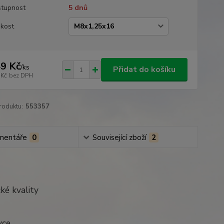
tupnost
5 dnů
ikost
9 Kč
/
ks
Přidat do košíku
 Kč
bez DPH
roduktu:
553357
mentáře
0
Související zboží
2
ké kvality
ce.