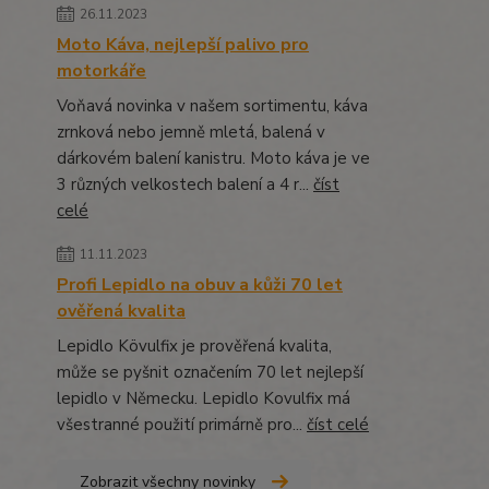
26.11.2023
Moto Káva, nejlepší palivo pro
motorkáře
Voňavá novinka v našem sortimentu, káva
zrnková nebo jemně mletá, balená v
dárkovém balení kanistru. Moto káva je ve
3 různých velkostech balení a 4 r...
číst
celé
11.11.2023
Profi Lepidlo na obuv a kůži 70 let
ověřená kvalita
Lepidlo Kövulfix je prověřená kvalita,
může se pyšnit označením 70 let nejlepší
lepidlo v Německu. Lepidlo Kovulfix má
všestranné použití primárně pro...
číst celé
Zobrazit všechny novinky