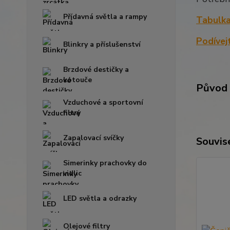
Přídavná světla a rampy
Tabulka
Podívej
Blinkry a příslušenství
Brzdové destičky a
kotouče
Původ 
Vzduchové a sportovní
filtry
Zapalovací svíčky
Souvise
Simerinky prachovky do
vidlic
LED světla a odrazky
Olejové filtry