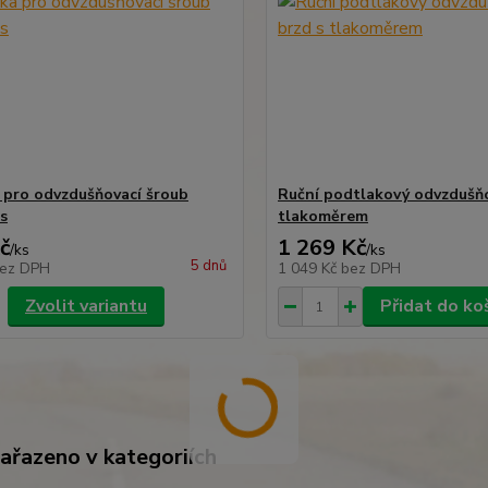
 pro odvzdušňovací šroub
Ruční podtlakový odvzdušňo
s
tlakoměrem
č
1 269 Kč
/
ks
/
ks
5 dnů
ez DPH
1 049 Kč
bez DPH
Zvolit variantu
Přidat do ko
zařazeno v kategoriích