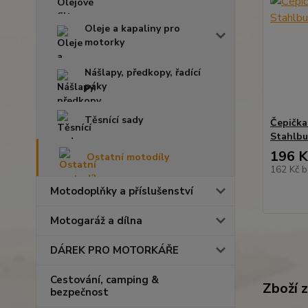
Oleje a kapaliny pro
motorky
Nášlapy, předkopy, řadící
páky
Těsnící sady
Čepička
Stahlbu
196 K
Ostatní motodíly
162 Kč
b
Motodoplňky a příslušenství
Motogaráž a dílna
DÁREK PRO MOTORKÁŘE
Cestování, camping &
Zboží 
bezpečnost