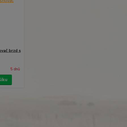
vač brzd s
5 dnů
šíku