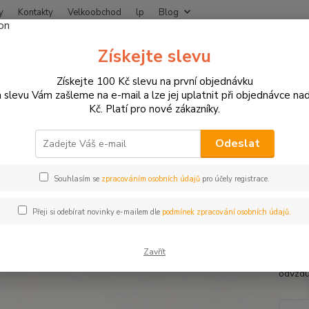
y
Kontakty
Velkoobchod
lp
Blog
Nevíte
Získejte slevu
Hledat
+420
Získejte 100 Kč slevu na první objednávku
 slevu Vám zašleme na e-mail a lze jej uplatnit při objednávce na
Kč. Platí pro nové zákazníky.
NÁHRADNÍ DÍLY A SPOTŘEBNÍ MATERIÁL
Ostatní motodíly
Odvzdušň
dušňovací šroub Stahlbus pro 
Odeslat
Souhlasím se
zpracováním osobních údajů
pro účely registrace.
Odvzdu
Přeji si odebírat novinky e-mailem dle
podmínek zpracování osobních údajů.
kvalit
délku 
Zavřít
odvzdu
odvzdu