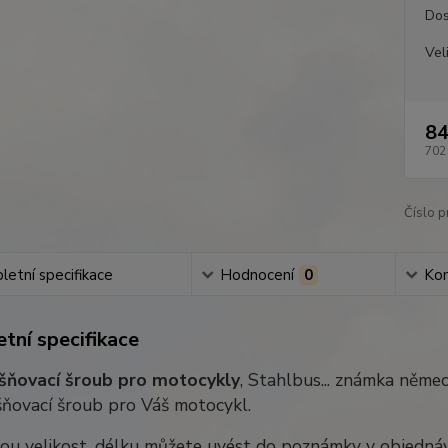
Dos
Vel
84
702
Číslo p
etní specifikace
Hodnocení
0
Ko
tní specifikace
ňovací šroub pro motocykly
, Stahlbus... známka němec
ňovací šroub pro Váš motocykl.
ou velikost, délku můžete uvést do poznámky v objednáv