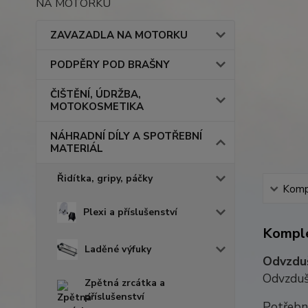
NA MOTORKU
ZAVAZADLA NA MOTORKU
PODPĚRY POD BRAŠNY
ČIŠTĚNÍ, ÚDRŽBA,
MOTOKOSMETIKA
NÁHRADNÍ DÍLY A SPOTŘEBNÍ
MATERIÁL
Řidítka, gripy, páčky
Kompl
Plexi a příslušenství
Komple
Laděné výfuky
Odvzduš
Odvzduš
Zpětná zrcátka a
příslušenství
Potřebn