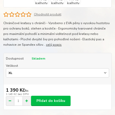
Ohodnotit produkt
Chráničové kraťasy s chrániči - Vyrobeno z EVA pěny s vysokou hustotou
pro ochranu boků, stehen a kostrče.- Ergonomicky tvarované chrániče
pro maximální pohodlí a minimální viditelnost pod kraťasy nebo
kalhotami.- Ploché dvojité švy pro pohodlné nošení.- Elastický pas a
nohavice ze Spandex síťov...
celý popis
Dostupnost
Skladem
Velikost
1 390 Kč
/
ks
1 149 Kč
bez DPH
Přidat do košíku