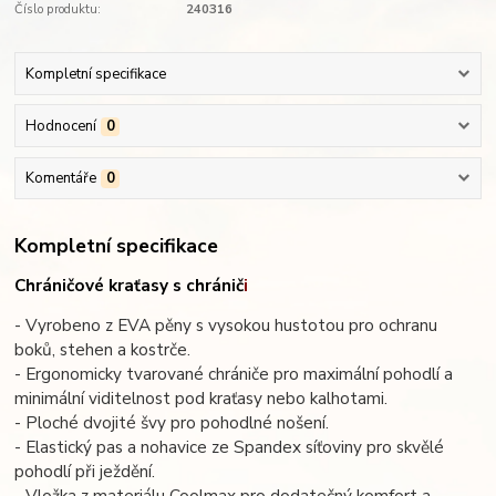
Číslo produktu:
240316
Kompletní specifikace
Hodnocení
0
Komentáře
0
Kompletní specifikace
Chráničové kraťasy s chránič
i
- Vyrobeno z EVA pěny s vysokou hustotou pro ochranu
boků, stehen a kostrče.
- Ergonomicky tvarované chrániče pro maximální pohodlí a
minimální viditelnost pod kraťasy nebo kalhotami.
- Ploché dvojité švy pro pohodlné nošení.
- Elastický pas a nohavice ze Spandex síťoviny pro skvělé
pohodlí při ježdění.
- Vložka z materiálu Coolmax pro dodatečný komfort a