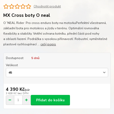
Ohodnotit produkt
MX Cross boty O neal
O´NEAL Rider Pro cross enduro boty na motorkuPerfektní všestranná,
základní bota pro motokros a jízdu v terénu. Optimální rovnováha
flexibility a stability. Vnitřní ochrana kotníku, přední části pod nohy
a oblasti řazení. Podrážka s vysokou přilnavostí. Robustní, vyměnitelné
plastové rychloupínací ...
celý popis
Dostupnost
5 dnů
Velikost
4 390 Kč
/
pár
3 628 Kč
bez DPH
Přidat do košíku