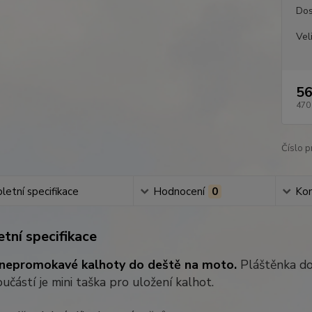
Dos
Vel
56
470
Číslo p
etní specifikace
Hodnocení
0
Ko
tní specifikace
nepromokavé kalhoty do deště na moto.
Pláštěnka do
učástí je mini taška pro uložení kalhot.