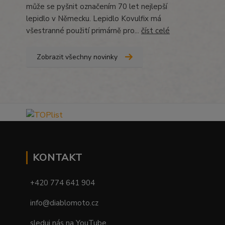
může se pyšnit označením 70 let nejlepší
lepidlo v Německu. Lepidlo Kovulfix má
všestranné použití primárně pro...
číst celé
Zobrazit všechny novinky
KONTAKT
+420 774 641 904
info@diablomoto.cz
sleduj nás na YouTube