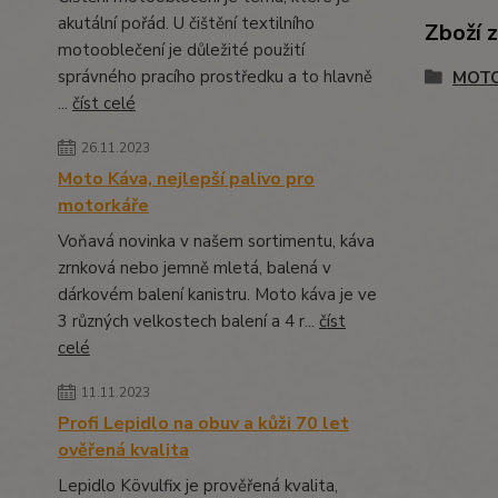
akutální pořád. U čištění textilního
Zboží 
motooblečení je důležité použití
správného pracího prostředku a to hlavně
MOTO
...
číst celé
26.11.2023
Moto Káva, nejlepší palivo pro
motorkáře
Voňavá novinka v našem sortimentu, káva
zrnková nebo jemně mletá, balená v
dárkovém balení kanistru. Moto káva je ve
3 různých velkostech balení a 4 r...
číst
celé
11.11.2023
Profi Lepidlo na obuv a kůži 70 let
ověřená kvalita
Lepidlo Kövulfix je prověřená kvalita,