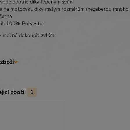
vodě odolné díky lepeným švům
é na motocykl, díky malým rozměrům (nezaberou mnoho 
černá
iál: 100% Polyester
e možné dokoupit zvlášť.
zboží
jící zboží
1