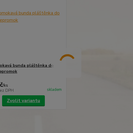
okavá bunda pláštěnka do
nepromok
č
/
ks
skladem
ez DPH
Zvolit variantu