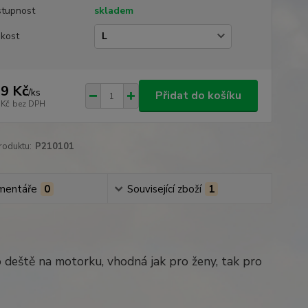
tupnost
skladem
ikost
9 Kč
/
ks
Přidat do košíku
 Kč
bez DPH
roduktu:
P210101
mentáře
0
Související zboží
1
 deště na motorku, vhodná jak pro ženy, tak pro