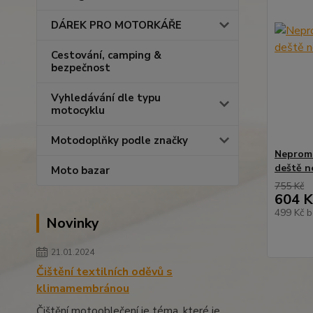
DÁREK PRO MOTORKÁŘE
Cestování, camping &
bezpečnost
Vyhledávání dle typu
motocyklu
Motodoplňky podle značky
Neprom
deště 
Moto bazar
755 Kč
604 K
499 Kč
b
Novinky
21.01.2024
Čištění textilních oděvů s
klimamembránou
Čištění motooblečení je téma, které je