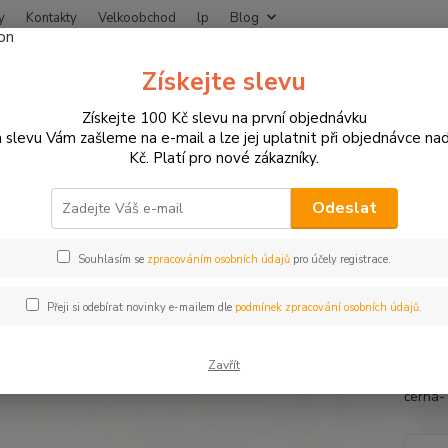
y
Kontakty
Velkoobchod
lp
Blog
Nevíte
Získejte slevu
Hledat
+420
Získejte 100 Kč slevu na první objednávku
 slevu Vám zašleme na e-mail a lze jej uplatnit při objednávce na
Kč. Platí pro nové zákazníky.
MOTO OBLEČENÍ
Nepromoky na moto
Nemok nepromokavé kalhoty 
k nepromokavé kalhoty do deš
Odeslat
Souhlasím se
zpracováním osobních údajů
pro účely registrace.
Nemok 
Přeji si odebírat novinky e-mailem dle
podmínek zpracování osobních údajů.
na mot
pro ul
Zavřít
na mot
černá-