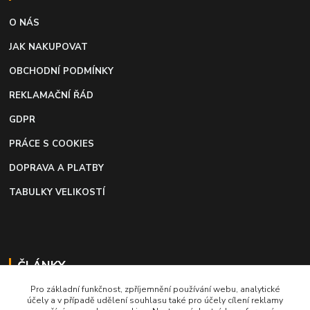
O NÁS
JAK NAKUPOVAT
OBCHODNÍ PODMÍNKY
REKLAMAČNÍ ŘÁD
GDPR
PRÁCE S COOKIES
DOPRAVA A PLATBY
TABULKY VELIKOSTÍ
ČLÁNKY
Pro základní funkčnost, zpříjemnění používání webu, analytické
Profi lepidlo na boty a kůži
účely a v případě udělení souhlasu také pro účely cílení reklamy