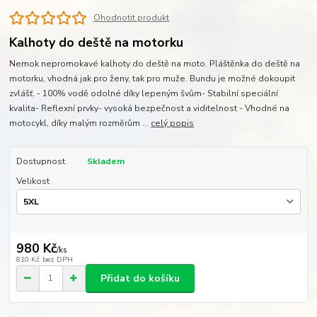
Ohodnotit produkt
Kalhoty do deště na motorku
Nemok nepromokavé kalhoty do deště na moto. Pláštěnka do deště na
motorku, vhodná jak pro ženy, tak pro muže. Bundu je možné dokoupit
zvlášť. - 100% vodě odolné díky lepeným švům- Stabilní speciální
kvalita- Reflexní prvky- vysoká bezpečnost a viditelnost - Vhodné na
motocykl, díky malým rozměrům ...
celý popis
Dostupnost
Skladem
Velikost
980 Kč
/
ks
810 Kč
bez DPH
Přidat do košíku