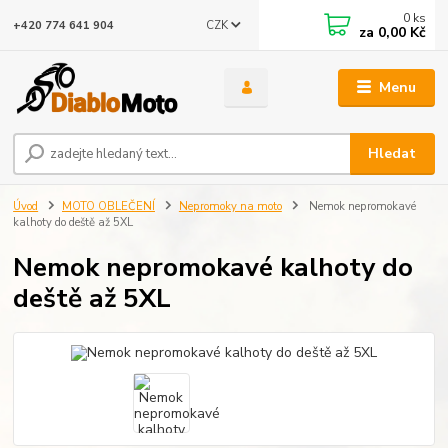
0
ks
CZK
+420 774 641 904
za
0,00 Kč
Menu
Hledat
Úvod
MOTO OBLEČENÍ
Nepromoky na moto
Nemok nepromokavé
kalhoty do deště až 5XL
Nemok nepromokavé kalhoty do
deště až 5XL