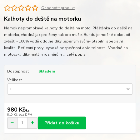
Ohodnotit produkt
Kalhoty do deště na motorku
Nemok nepromokavé kalhoty do deště na moto. Pláštěnka do deště na
motorku, vhodná jak pro ženy, tak pro muže. Bundu je možné dokoupit
zvlášť. - 100% vodě odolné díky lepeným švům- Stabilní speciální
kvalita- Reflexní prvky- vysoká bezpečnost a viditelnost - Vhodné na
motocykl, díky malým rozměrům ...
celý popis
Dostupnost
Skladem
Velikost
980 Kč
/
ks
810 Kč
bez DPH
Přidat do košíku