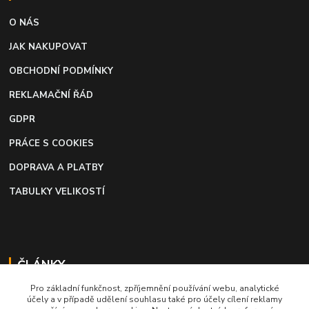
O NÁS
JAK NAKUPOVAT
OBCHODNÍ PODMÍNKY
REKLAMAČNÍ ŘÁD
GDPR
PRÁCE S COOKIES
DOPRAVA A PLATBY
TABULKY VELIKOSTÍ
ČLÁNKY
Pro základní funkčnost, zpříjemnění používání webu, analytické
Profi lepidlo na boty a kůži
účely a v případě udělení souhlasu také pro účely cílení reklamy