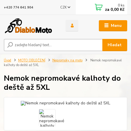
0
ks
CZK
+420 774 641 904
za
0,00 Kč
Menu
Hledat
Úvod
MOTO OBLEČENÍ
Nepromoky na moto
Nemok nepromokavé
kalhoty do deště až 5XL
Nemok nepromokavé kalhoty do
deště až 5XL