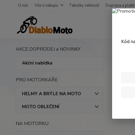
O nás
Vše o nákupu
Tabulky velikostí
Doprava a platb
Kód na
AKCE,DOPRODEJ a NOVINKY
Úvod
Nášl
Akční nabídka
PRO MOTORKÁŘE
HELMY A BRÝLE NA MOTO
MOTO OBLEČENÍ
NA MOTORKU