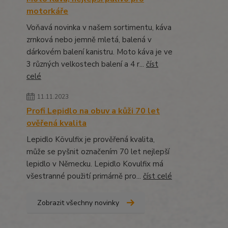
motorkáře
Voňavá novinka v našem sortimentu, káva
zrnková nebo jemně mletá, balená v
dárkovém balení kanistru. Moto káva je ve
3 různých velkostech balení a 4 r...
číst
celé
11.11.2023
Profi Lepidlo na obuv a kůži 70 let
ověřená kvalita
Lepidlo Kövulfix je prověřená kvalita,
může se pyšnit označením 70 let nejlepší
lepidlo v Německu. Lepidlo Kovulfix má
všestranné použití primárně pro...
číst celé
Zobrazit všechny novinky