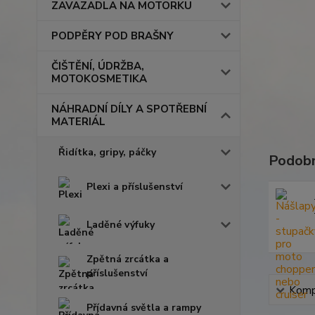
ZAVAZADLA NA MOTORKU
PODPĚRY POD BRAŠNY
ČIŠTĚNÍ, ÚDRŽBA,
MOTOKOSMETIKA
NÁHRADNÍ DÍLY A SPOTŘEBNÍ
MATERIÁL
Řidítka, gripy, páčky
Podobn
Plexi a příslušenství
Laděné výfuky
Zpětná zrcátka a
příslušenství
Kompl
Přídavná světla a rampy