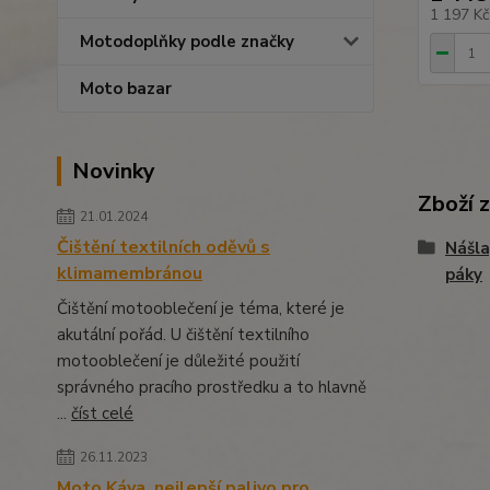
1 197 K
Motodoplňky podle značky
Moto bazar
Novinky
Zboží 
21.01.2024
Čištění textilních oděvů s
Nášla
klimamembránou
páky
Čištění motooblečení je téma, které je
akutální pořád. U čištění textilního
motooblečení je důležité použití
správného pracího prostředku a to hlavně
...
číst celé
26.11.2023
Moto Káva, nejlepší palivo pro