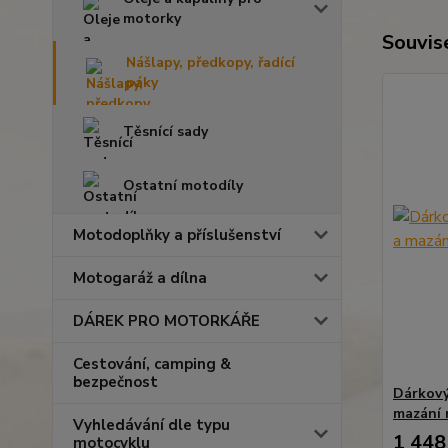
motorky
Souvise
Nášlapy, předkopy, řadící
páky
Těsnící sady
Ostatní motodíly
Motodoplňky a příslušenství
Motogaráž a dílna
DÁREK PRO MOTORKÁŘE
Cestování, camping &
bezpečnost
Dárkový
mazání 
Vyhledávání dle typu
1 448
motocyklu