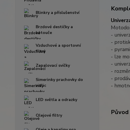
Komple
Blinkry a příslušenství
Univerz
Brzdové destičky a
Motodop
kotouče
- univer
- protis
Vzduchové a sportovní
- pyram
filtry
- lze mo
- unive
Zapalovací svíčky
- rozmě
- prodáv
Simerinky prachovky do
- hmotn
vidlic
LED světla a odrazky
Původ 
Olejové filtry
Oleje a kapaliny pro