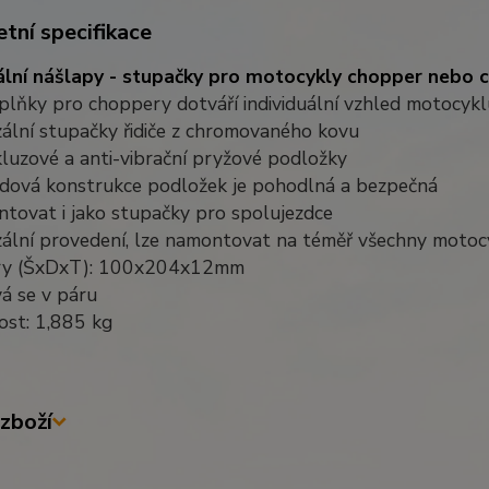
tní specifikace
ální nášlapy - stupačky pro motocykly chopper nebo c
lňky pro choppery dotváří individuální vzhled motocykl
zální stupačky řidiče z chromovaného kovu
kluzové a anti-vibrační pryžové podložky
idová konstrukce podložek je pohodlná a bezpečná
ntovat i jako stupačky pro spolujezdce
rzální provedení, lze namontovat na téměř všechny motoc
ry (ŠxDxT): 100x204x12mm
á se v páru
ost: 1,885 kg
zboží