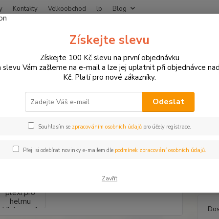
y
Kontakty
Velkoobchod
lp
Blog
Nevíte
Získejte slevu
Hledat
+420
Získejte 100 Kč slevu na první objednávku
 slevu Vám zašleme na e-mail a lze jej uplatnit při objednávce na
Kč. Platí pro nové zákazníky.
HELMY A BRÝLE NA MOTO
Náhradní plexi pro helmu Highway 1 DX2 na 
adní plexi pro helmu Highway 
Odeslat
r
Souhlasím se
zpracováním osobních údajů
pro účely registrace.
Přeji si odebírat novinky e-mailem dle
podmínek zpracování osobních údajů.
Náhrad
lehce
Zavřít
Dos