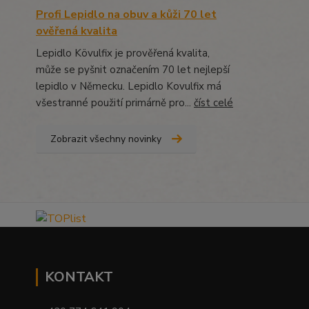
Profi Lepidlo na obuv a kůži 70 let
ověřená kvalita
Lepidlo Kövulfix je prověřená kvalita,
může se pyšnit označením 70 let nejlepší
lepidlo v Německu. Lepidlo Kovulfix má
všestranné použití primárně pro...
číst celé
Zobrazit všechny novinky
KONTAKT