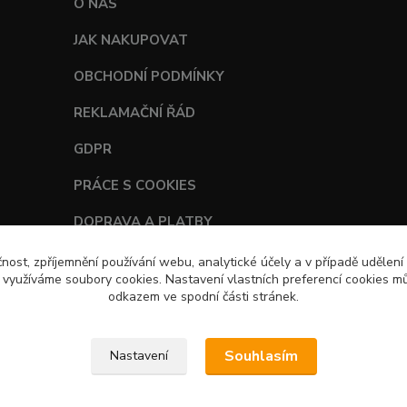
O NÁS
JAK NAKUPOVAT
OBCHODNÍ PODMÍNKY
REKLAMAČNÍ ŘÁD
GDPR
PRÁCE S COOKIES
DOPRAVA A PLATBY
TABULKY VELIKOSTÍ
čnost, zpříjemnění používání webu, analytické účely a v případě udělení
y využíváme soubory cookies. Nastavení vlastních preferencí cookies mů
odkazem ve spodní části stránek.
Souhlasím
Nastavení