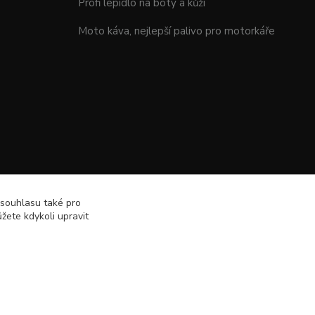
Profi lepidlo na boty a kůži
Moto káva, nejlepší palivo pro motorkáře
 souhlasu také pro
žete kdykoli upravit