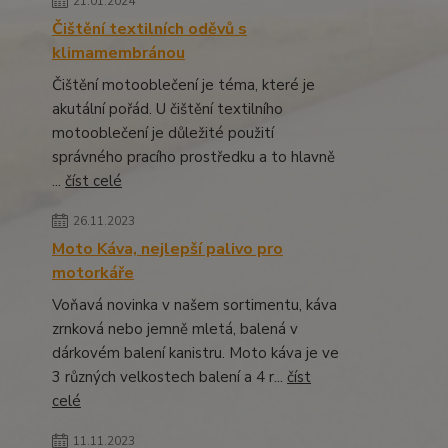
21.01.2024
Čištění textilních oděvů s
klimamembránou
Čištění motooblečení je téma, které je
akutální pořád. U čištění textilního
motooblečení je důležité použití
správného pracího prostředku a to hlavně
...
číst celé
26.11.2023
Moto Káva, nejlepší palivo pro
motorkáře
Voňavá novinka v našem sortimentu, káva
zrnková nebo jemně mletá, balená v
dárkovém balení kanistru. Moto káva je ve
3 různých velkostech balení a 4 r...
číst
celé
11.11.2023