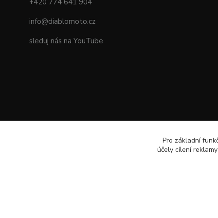
+420 774 641 904
info@diablomoto.cz
sleduj nás na YouTube
Pro základní funk
účely cílení reklam