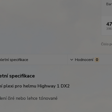
Bar
47
396
Číslo p
etní specifikace
Hodnocení
0
tní specifikace
í plexi pro helmu Highway 1 DX2
ení čiré nebo lehce tónované